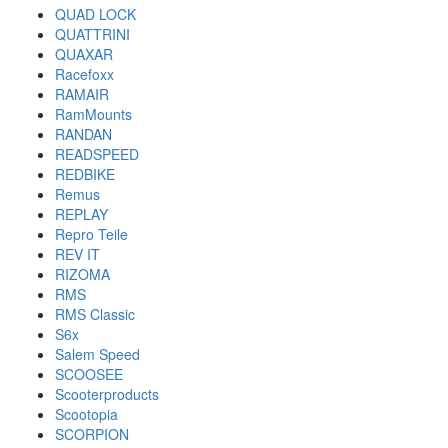
QUAD LOCK
QUATTRINI
QUAXAR
Racefoxx
RAMAIR
RamMounts
RANDAN
READSPEED
REDBIKE
Remus
REPLAY
Repro Teile
REV IT
RIZOMA
RMS
RMS Classic
S6x
Salem Speed
SCOOSEE
Scooterproducts
Scootopia
SCORPION