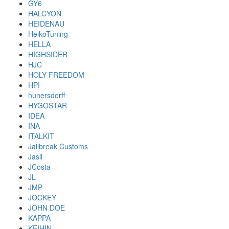
GY6
HALCYON
HEIDENAU
HeikoTuning
HELLA
HIGHSIDER
HJC
HOLY FREEDOM
HPI
hunersdorff
HYGOSTAR
IDEA
INA
ITALKIT
Jailbreak Customs
Jasil
JCosta
JL
JMP
JOCKEY
JOHN DOE
KAPPA
KEIHIN