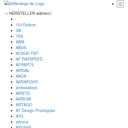
-> HERSTELLER wählen
101Octane
3M
70S
ABM
ABUS
ACSUD-TNT
AF RAYSPEED
AFPARTS
AIRSAL
AKOA
AKRAPOVIC
ambosstoys
ARIETE
ARROW
ARTAGO
AT Design Prototypes
ATG
athena
BADASS