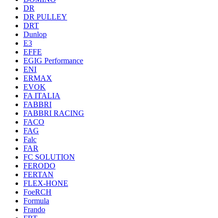
DR
DR PULLEY
DRT
Dunlop
E3
EFFE
EGIG Performance
ENI
ERMAX
EVOK
FA ITALIA
FABBRI
FABBRI RACING
FACO
FAG
Falc
FAR
FC SOLUTION
FERODO
FERTAN
FLEX-HONE
FoeRCH
Formula
Frando