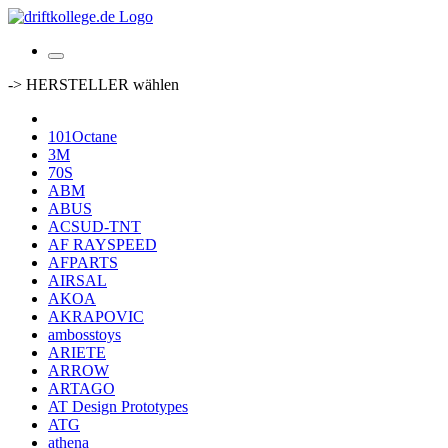
-> HERSTELLER wählen
101Octane
3M
70S
ABM
ABUS
ACSUD-TNT
AF RAYSPEED
AFPARTS
AIRSAL
AKOA
AKRAPOVIC
ambosstoys
ARIETE
ARROW
ARTAGO
AT Design Prototypes
ATG
athena