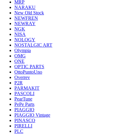
MRP
NARAKU
New Old Stock
NEWFREN
NEWRAY
NGK
NISA
NOLOGY
NOSTALGIC ART
Olympia
OMG
ONE
OPTIC PARTS
OttoPuntoUno
Overrev
P2R
PARMAKIT
PASCOLI
PearTune
PePe Parts
PIAGGIO
PIAGGIO Vintage
PINASCO
PIRELLI
PLC