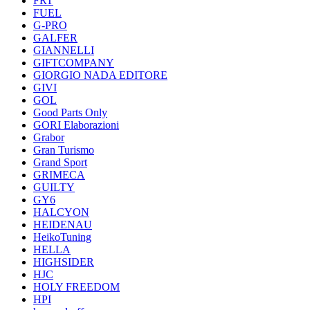
FRT
FUEL
G-PRO
GALFER
GIANNELLI
GIFTCOMPANY
GIORGIO NADA EDITORE
GIVI
GOL
Good Parts Only
GORI Elaborazioni
Grabor
Gran Turismo
Grand Sport
GRIMECA
GUILTY
GY6
HALCYON
HEIDENAU
HeikoTuning
HELLA
HIGHSIDER
HJC
HOLY FREEDOM
HPI