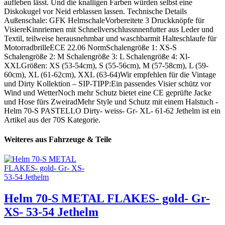
aufleben lässt. Und die knalligen Farben würden selbst eine
Diskokugel vor Neid erblassen lassen. Technische Details
Außenschale: GFK HelmschaleVorbereitete 3 Druckknöpfe für
VisiereKinnriemen mit Schnellverschlussnnenfutter aus Leder und
Textil, teilweise herausnehmbar und waschbarmit Halteschlaufe für
MotorradbrilleECE 22.06 NormSchalengröße 1: XS-S
Schalengröße 2: M Schalengröße 3: L Schalengröße 4: Xl-
XXLGrößen: XS (53-54cm), S (55-56cm), M (57-58cm), L (59-
60cm), XL (61-62cm), XXL (63-64)Wir empfehlen für die Vintage
und Dirty Kollektion – SIP-TIPP:Ein passendes Visier schütz vor
Wind und WetterNoch mehr Schutz bietet eine CE geprüfte Jacke
und Hose fürs ZweiradMehr Style und Schutz mit einem Halstuch -
Helm 70-S PASTELLO Dirty- weiss- Gr- XL- 61-62 Jethelm ist ein
Artikel aus der 70S Kategorie.
Weiteres aus Fahrzeuge & Teile
Helm 70-S METAL FLAKES- gold- Gr-
XS- 53-54 Jethelm