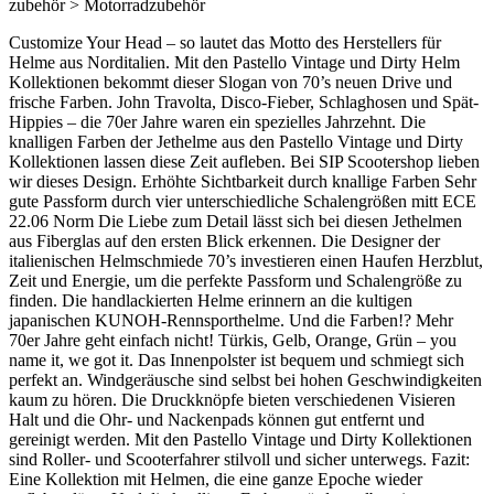
zubehör > Motorradzubehör
Customize Your Head – so lautet das Motto des Herstellers für
Helme aus Norditalien. Mit den Pastello Vintage und Dirty Helm
Kollektionen bekommt dieser Slogan von 70’s neuen Drive und
frische Farben. John Travolta, Disco-Fieber, Schlaghosen und Spät-
Hippies – die 70er Jahre waren ein spezielles Jahrzehnt. Die
knalligen Farben der Jethelme aus den Pastello Vintage und Dirty
Kollektionen lassen diese Zeit aufleben. Bei SIP Scootershop lieben
wir dieses Design. Erhöhte Sichtbarkeit durch knallige Farben Sehr
gute Passform durch vier unterschiedliche Schalengrößen mitt ECE
22.06 Norm Die Liebe zum Detail lässt sich bei diesen Jethelmen
aus Fiberglas auf den ersten Blick erkennen. Die Designer der
italienischen Helmschmiede 70’s investieren einen Haufen Herzblut,
Zeit und Energie, um die perfekte Passform und Schalengröße zu
finden. Die handlackierten Helme erinnern an die kultigen
japanischen KUNOH-Rennsporthelme. Und die Farben!? Mehr
70er Jahre geht einfach nicht! Türkis, Gelb, Orange, Grün – you
name it, we got it. Das Innenpolster ist bequem und schmiegt sich
perfekt an. Windgeräusche sind selbst bei hohen Geschwindigkeiten
kaum zu hören. Die Druckknöpfe bieten verschiedenen Visieren
Halt und die Ohr- und Nackenpads können gut entfernt und
gereinigt werden. Mit den Pastello Vintage und Dirty Kollektionen
sind Roller- und Scooterfahrer stilvoll und sicher unterwegs. Fazit:
Eine Kollektion mit Helmen, die eine ganze Epoche wieder