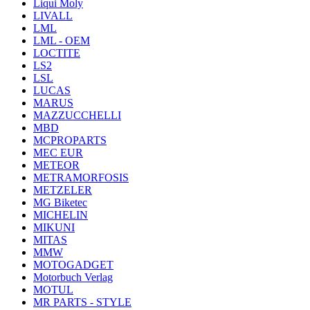
Liqui Moly
LIVALL
LML
LML - OEM
LOCTITE
LS2
LSL
LUCAS
MARUS
MAZZUCCHELLI
MBD
MCPROPARTS
MEC EUR
METEOR
METRAMORFOSIS
METZELER
MG Biketec
MICHELIN
MIKUNI
MITAS
MMW
MOTOGADGET
Motorbuch Verlag
MOTUL
MR PARTS - STYLE