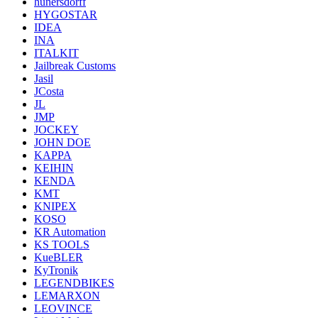
hunersdorff
HYGOSTAR
IDEA
INA
ITALKIT
Jailbreak Customs
Jasil
JCosta
JL
JMP
JOCKEY
JOHN DOE
KAPPA
KEIHIN
KENDA
KMT
KNIPEX
KOSO
KR Automation
KS TOOLS
KueBLER
KyTronik
LEGENDBIKES
LEMARXON
LEOVINCE