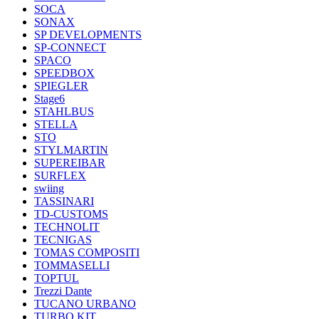
SOCA
SONAX
SP DEVELOPMENTS
SP-CONNECT
SPACO
SPEEDBOX
SPIEGLER
Stage6
STAHLBUS
STELLA
STO
STYLMARTIN
SUPEREIBAR
SURFLEX
swiing
TASSINARI
TD-CUSTOMS
TECHNOLIT
TECNIGAS
TOMAS COMPOSITI
TOMMASELLI
TOPTUL
Trezzi Dante
TUCANO URBANO
TURBO KIT