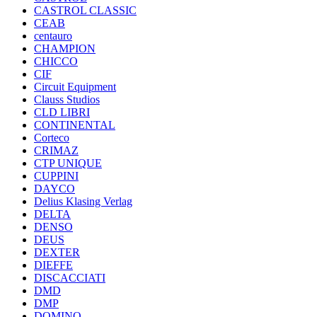
CASTROL CLASSIC
CEAB
centauro
CHAMPION
CHICCO
CIF
Circuit Equipment
Clauss Studios
CLD LIBRI
CONTINENTAL
Corteco
CRIMAZ
CTP UNIQUE
CUPPINI
DAYCO
Delius Klasing Verlag
DELTA
DENSO
DEUS
DEXTER
DIEFFE
DISCACCIATI
DMD
DMP
DOMINO