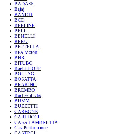
BADASS
Bajaj
BANDIT
BCD
BEELINE
BELL
BENELLI
BERU
BETTELLA
BFA Motori
BHR
BITUBO
BoeLLHOFF
BOLLAG
BOSATTA
BRAKING
BREMBO
Buchsenfuchs
BUMM
BUZZETTI
CARBONE
CARLUCCI
CASA LAMBRETTA
CasaPerformance
CASTROL