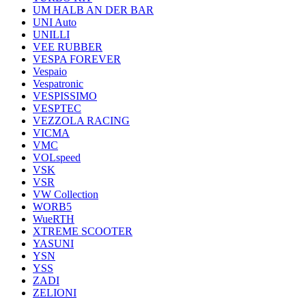
UM HALB AN DER BAR
UNI Auto
UNILLI
VEE RUBBER
VESPA FOREVER
Vespaio
Vespatronic
VESPISSIMO
VESPTEC
VEZZOLA RACING
VICMA
VMC
VOLspeed
VSK
VSR
VW Collection
WORB5
WueRTH
XTREME SCOOTER
YASUNI
YSN
YSS
ZADI
ZELIONI