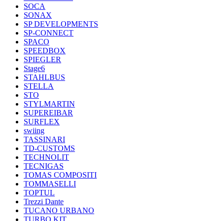
SOCA
SONAX
SP DEVELOPMENTS
SP-CONNECT
SPACO
SPEEDBOX
SPIEGLER
Stage6
STAHLBUS
STELLA
STO
STYLMARTIN
SUPEREIBAR
SURFLEX
swiing
TASSINARI
TD-CUSTOMS
TECHNOLIT
TECNIGAS
TOMAS COMPOSITI
TOMMASELLI
TOPTUL
Trezzi Dante
TUCANO URBANO
TURBO KIT