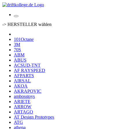
-> HERSTELLER wählen
101Octane
3M
70S
ABM
ABUS
ACSUD-TNT
AF RAYSPEED
AFPARTS
AIRSAL
AKOA
AKRAPOVIC
ambosstoys
ARIETE
ARROW
ARTAGO
AT Design Prototypes
ATG
athena