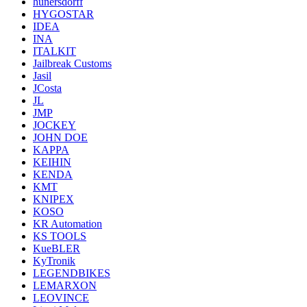
hunersdorff
HYGOSTAR
IDEA
INA
ITALKIT
Jailbreak Customs
Jasil
JCosta
JL
JMP
JOCKEY
JOHN DOE
KAPPA
KEIHIN
KENDA
KMT
KNIPEX
KOSO
KR Automation
KS TOOLS
KueBLER
KyTronik
LEGENDBIKES
LEMARXON
LEOVINCE