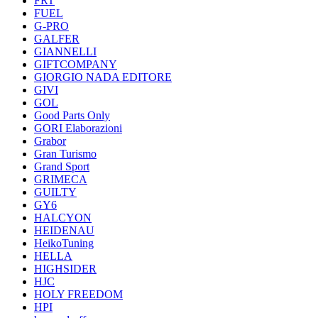
FRT
FUEL
G-PRO
GALFER
GIANNELLI
GIFTCOMPANY
GIORGIO NADA EDITORE
GIVI
GOL
Good Parts Only
GORI Elaborazioni
Grabor
Gran Turismo
Grand Sport
GRIMECA
GUILTY
GY6
HALCYON
HEIDENAU
HeikoTuning
HELLA
HIGHSIDER
HJC
HOLY FREEDOM
HPI