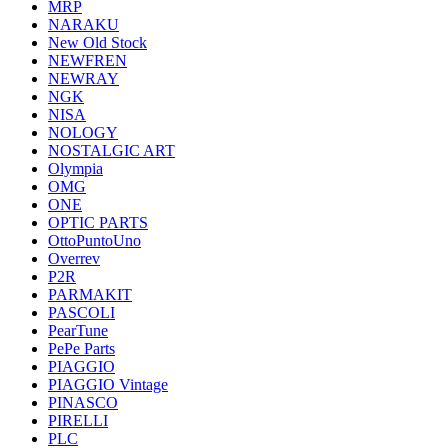
MRP
NARAKU
New Old Stock
NEWFREN
NEWRAY
NGK
NISA
NOLOGY
NOSTALGIC ART
Olympia
OMG
ONE
OPTIC PARTS
OttoPuntoUno
Overrev
P2R
PARMAKIT
PASCOLI
PearTune
PePe Parts
PIAGGIO
PIAGGIO Vintage
PINASCO
PIRELLI
PLC