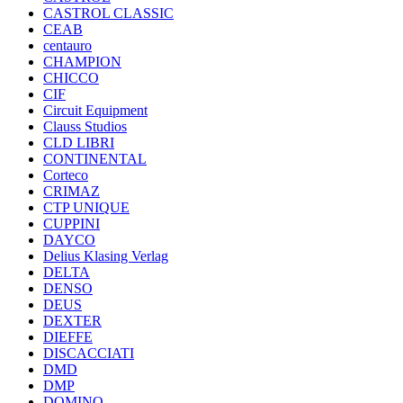
CASTROL CLASSIC
CEAB
centauro
CHAMPION
CHICCO
CIF
Circuit Equipment
Clauss Studios
CLD LIBRI
CONTINENTAL
Corteco
CRIMAZ
CTP UNIQUE
CUPPINI
DAYCO
Delius Klasing Verlag
DELTA
DENSO
DEUS
DEXTER
DIEFFE
DISCACCIATI
DMD
DMP
DOMINO