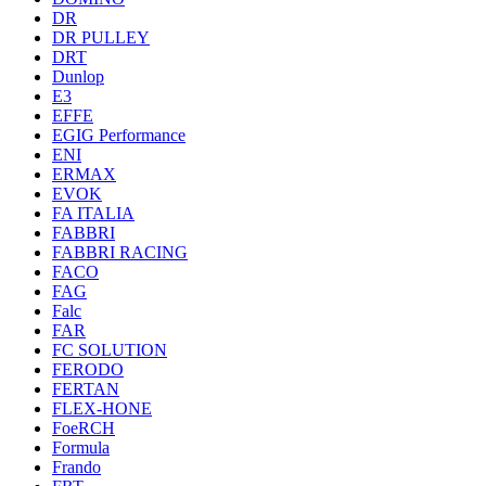
DR
DR PULLEY
DRT
Dunlop
E3
EFFE
EGIG Performance
ENI
ERMAX
EVOK
FA ITALIA
FABBRI
FABBRI RACING
FACO
FAG
Falc
FAR
FC SOLUTION
FERODO
FERTAN
FLEX-HONE
FoeRCH
Formula
Frando