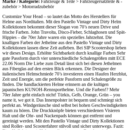
Marke / Kategorie:
Fahrzeuge & Teile > Fahrzeugersatzteile & -
zubehör > Motorradzubehör
Customize Your Head – so lautet das Motto des Herstellers für
Helme aus Norditalien. Mit den Pastello Vintage und Dirty Helm
Kollektionen bekommt dieser Slogan von 70’s neuen Drive und
frische Farben. John Travolta, Disco-Fieber, Schlaghosen und Spät-
Hippies – die 70er Jahre waren ein spezielles Jahrzehnt. Die
knalligen Farben der Jethelme aus den Pastello Vintage und Dirty
Kollektionen lassen diese Zeit aufleben. Bei SIP Scootershop lieben
wir dieses Design. Erhöhte Sichtbarkeit durch knallige Farben Sehr
gute Passform durch vier unterschiedliche Schalengrößen mitt ECE
22.06 Norm Die Liebe zum Detail lässt sich bei diesen Jethelmen
aus Fiberglas auf den ersten Blick erkennen. Die Designer der
italienischen Helmschmiede 70’s investieren einen Haufen Herzblut,
Zeit und Energie, um die perfekte Passform und Schalengröße zu
finden. Die handlackierten Helme erinnern an die kultigen
japanischen KUNOH-Rennsporthelme. Und die Farben!? Mehr
70er Jahre geht einfach nicht! Türkis, Gelb, Orange, Grün – you
name it, we got it. Das Innenpolster ist bequem und schmiegt sich
perfekt an. Windgeräusche sind selbst bei hohen Geschwindigkeiten
kaum zu hören. Die Druckknöpfe bieten verschiedenen Visieren
Halt und die Ohr- und Nackenpads können gut entfernt und
gereinigt werden. Mit den Pastello Vintage und Dirty Kollektionen
sind Roller- und Scooterfahrer stilvoll und sicher unterwegs. Fazit: