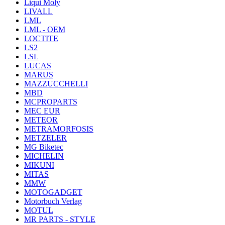
Liqui Moly
LIVALL
LML
LML - OEM
LOCTITE
LS2
LSL
LUCAS
MARUS
MAZZUCCHELLI
MBD
MCPROPARTS
MEC EUR
METEOR
METRAMORFOSIS
METZELER
MG Biketec
MICHELIN
MIKUNI
MITAS
MMW
MOTOGADGET
Motorbuch Verlag
MOTUL
MR PARTS - STYLE