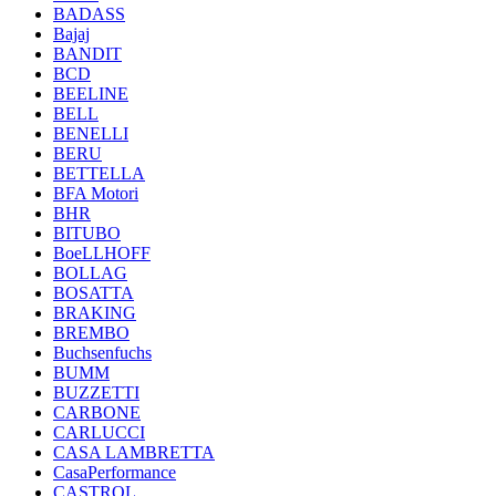
BADASS
Bajaj
BANDIT
BCD
BEELINE
BELL
BENELLI
BERU
BETTELLA
BFA Motori
BHR
BITUBO
BoeLLHOFF
BOLLAG
BOSATTA
BRAKING
BREMBO
Buchsenfuchs
BUMM
BUZZETTI
CARBONE
CARLUCCI
CASA LAMBRETTA
CasaPerformance
CASTROL