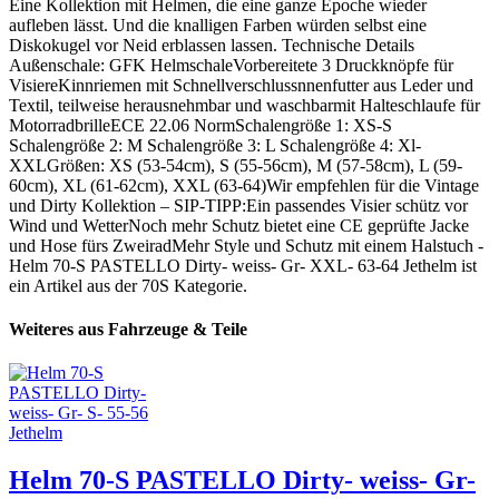
Eine Kollektion mit Helmen, die eine ganze Epoche wieder
aufleben lässt. Und die knalligen Farben würden selbst eine
Diskokugel vor Neid erblassen lassen. Technische Details
Außenschale: GFK HelmschaleVorbereitete 3 Druckknöpfe für
VisiereKinnriemen mit Schnellverschlussnnenfutter aus Leder und
Textil, teilweise herausnehmbar und waschbarmit Halteschlaufe für
MotorradbrilleECE 22.06 NormSchalengröße 1: XS-S
Schalengröße 2: M Schalengröße 3: L Schalengröße 4: Xl-
XXLGrößen: XS (53-54cm), S (55-56cm), M (57-58cm), L (59-
60cm), XL (61-62cm), XXL (63-64)Wir empfehlen für die Vintage
und Dirty Kollektion – SIP-TIPP:Ein passendes Visier schütz vor
Wind und WetterNoch mehr Schutz bietet eine CE geprüfte Jacke
und Hose fürs ZweiradMehr Style und Schutz mit einem Halstuch -
Helm 70-S PASTELLO Dirty- weiss- Gr- XXL- 63-64 Jethelm ist
ein Artikel aus der 70S Kategorie.
Weiteres aus Fahrzeuge & Teile
Helm 70-S PASTELLO Dirty- weiss- Gr-