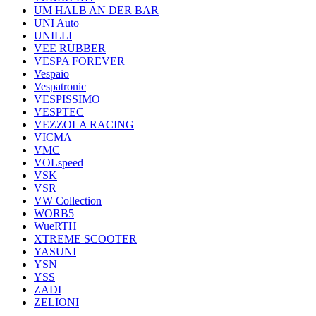
UM HALB AN DER BAR
UNI Auto
UNILLI
VEE RUBBER
VESPA FOREVER
Vespaio
Vespatronic
VESPISSIMO
VESPTEC
VEZZOLA RACING
VICMA
VMC
VOLspeed
VSK
VSR
VW Collection
WORB5
WueRTH
XTREME SCOOTER
YASUNI
YSN
YSS
ZADI
ZELIONI