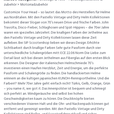
zubehör > Motorradzubehör
Customize Your Head – so lautet das Motto des Herstellers für Helme
aus Norditalien. Mit den Pastello Vintage und Dirty Helm Kollektionen
bekommt dieser Slogan von 70’s neuen Drive und frische Farben. John
Travolta, Disco-Fieber, Schlaghosen und Spät-Hippies – die 70er Jahre
waren ein spezielles Jahrzehnt. Die knalligen Farben der Jethelme aus
den Pastello Vintage und Dirty Kollektionen lassen diese Zeit
aufleben. Bei SIP Scootershop lieben wir dieses Design. Erhöhte
Sichtbarkeit durch knallige Farben Sehr gute Passform durch vier
unterschiedliche Schalengrößen mitt ECE 22.06 Norm Die Liebe zum
Detail lässt sich bei diesen Jethelmen aus Fiberglas auf den ersten Blick
erkennen. Die Designer der italienischen Helmschmiede 70’s
investieren einen Haufen Herzblut, Zeit und Energie, um die perfekte
Passform und Schalengröße zu finden. Die handlackierten Helme
erinnern an die kultigen japanischen KUNOH-Rennsporthelme. Und die
Farben!? Mehr 70er Jahre geht einfach nicht! Türkis, Gelb, Orange, Grün
– you name it, we got it. Das Innenpolster ist bequem und schmiegt
sich perfekt an. Windgeräusche sind selbst bei hohen
Geschwindigkeiten kaum zu hören. Die Druckknöpfe bieten
verschiedenen Visieren Halt und die Ohr- und Nackenpads können gut
entfernt und gereinigt werden. Mit den Pastello Vintage und Dirty