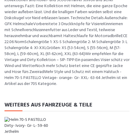
Kollektionen sind Roller- und Scooterfahrer stilvoll und sicher
unterwegs. Fazit: Eine Kollektion mit Helmen, die eine ganze Epoche
wieder aufleben lässt. Und die knalligen Farben würden selbst eine
Diskokugel vor Neid erblassen lassen. Technische Details Außenschale:
GFK HelmschaleVorbereitete 3 Druckknöpfe für VisiereKinnriemen
mit Schnellverschlussnnenfutter aus Leder und Textil, teilweise
herausnehmbar und waschbarmit Halteschlaufe für MotorradbrilleECE
22.06 NormSchalengröße 1: XS-S Schalengröße 2: M Schalengröße 3: L
Schalengröße 4: Xl-XXLGrößen: XS (53-54cm), S (55-56cm), M (57-
58cm), L (59-60cm), XL (61-62cm), XXL (63-64)Wir empfehlen für die
Vintage und Dirty Kollektion – SIP-TIPP:Ein passendes Visier schütz vor
Wind und WetterNoch mehr Schutz bietet eine CE geprüfte Jacke
und Hose fürs ZweiradMehr Style und Schutz mit einem Halstuch -
Helm 70-S PASTELLO Vintage- orange- Gr- XXL- 63-64 Jethelm ist ein
Artikel aus der 70S Kategorie.
WEITERES AUS FAHRZEUGE & TEILE