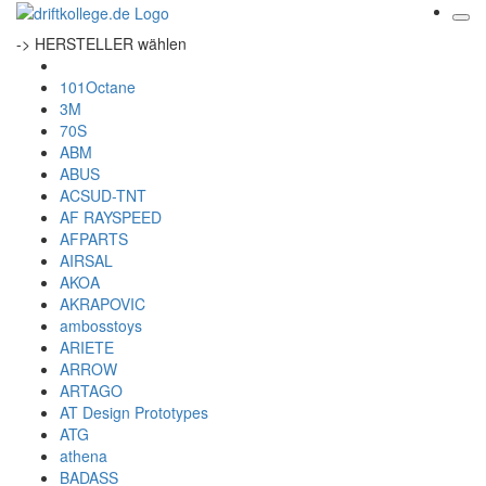
-> HERSTELLER wählen
101Octane
3M
70S
ABM
ABUS
ACSUD-TNT
AF RAYSPEED
AFPARTS
AIRSAL
AKOA
AKRAPOVIC
ambosstoys
ARIETE
ARROW
ARTAGO
AT Design Prototypes
ATG
athena
BADASS