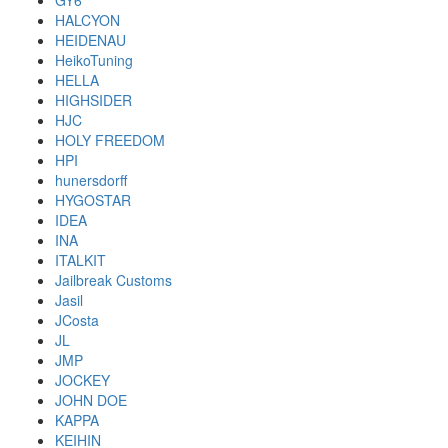
GY6
HALCYON
HEIDENAU
HeikoTuning
HELLA
HIGHSIDER
HJC
HOLY FREEDOM
HPI
hunersdorff
HYGOSTAR
IDEA
INA
ITALKIT
Jailbreak Customs
Jasil
JCosta
JL
JMP
JOCKEY
JOHN DOE
KAPPA
KEIHIN