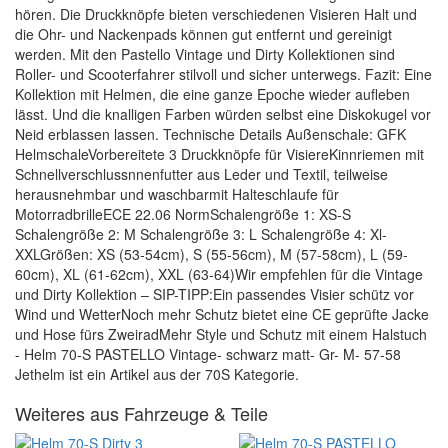
hören. Die Druckknöpfe bieten verschiedenen Visieren Halt und
die Ohr- und Nackenpads können gut entfernt und gereinigt
werden. Mit den Pastello Vintage und Dirty Kollektionen sind
Roller- und Scooterfahrer stilvoll und sicher unterwegs. Fazit: Eine
Kollektion mit Helmen, die eine ganze Epoche wieder aufleben
lässt. Und die knalligen Farben würden selbst eine Diskokugel vor
Neid erblassen lassen. Technische Details Außenschale: GFK
HelmschaleVorbereitete 3 Druckknöpfe für VisiereKinnriemen mit
Schnellverschlussnnenfutter aus Leder und Textil, teilweise
herausnehmbar und waschbarmit Halteschlaufe für
MotorradbrilleECE 22.06 NormSchalengröße 1: XS-S
Schalengröße 2: M Schalengröße 3: L Schalengröße 4: Xl-
XXLGrößen: XS (53-54cm), S (55-56cm), M (57-58cm), L (59-
60cm), XL (61-62cm), XXL (63-64)Wir empfehlen für die Vintage
und Dirty Kollektion – SIP-TIPP:Ein passendes Visier schütz vor
Wind und WetterNoch mehr Schutz bietet eine CE geprüfte Jacke
und Hose fürs ZweiradMehr Style und Schutz mit einem Halstuch
- Helm 70-S PASTELLO Vintage- schwarz matt- Gr- M- 57-58
Jethelm ist ein Artikel aus der 70S Kategorie.
Weiteres aus Fahrzeuge & Teile