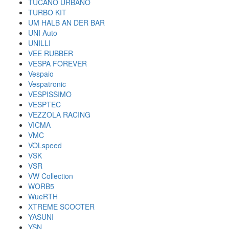
TUCANO URBANO
TURBO KIT
UM HALB AN DER BAR
UNI Auto
UNILLI
VEE RUBBER
VESPA FOREVER
Vespaio
Vespatronic
VESPISSIMO
VESPTEC
VEZZOLA RACING
VICMA
VMC
VOLspeed
VSK
VSR
VW Collection
WORB5
WueRTH
XTREME SCOOTER
YASUNI
YSN