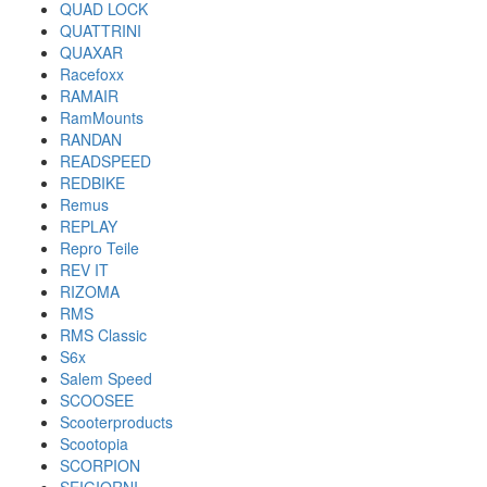
QUAD LOCK
QUATTRINI
QUAXAR
Racefoxx
RAMAIR
RamMounts
RANDAN
READSPEED
REDBIKE
Remus
REPLAY
Repro Teile
REV IT
RIZOMA
RMS
RMS Classic
S6x
Salem Speed
SCOOSEE
Scooterproducts
Scootopia
SCORPION