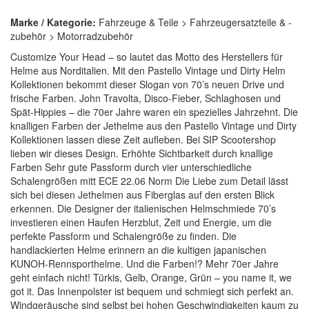
Marke / Kategorie:
Fahrzeuge & Teile > Fahrzeugersatzteile & -
zubehör > Motorradzubehör
Customize Your Head – so lautet das Motto des Herstellers für
Helme aus Norditalien. Mit den Pastello Vintage und Dirty Helm
Kollektionen bekommt dieser Slogan von 70’s neuen Drive und
frische Farben. John Travolta, Disco-Fieber, Schlaghosen und
Spät-Hippies – die 70er Jahre waren ein spezielles Jahrzehnt. Die
knalligen Farben der Jethelme aus den Pastello Vintage und Dirty
Kollektionen lassen diese Zeit aufleben. Bei SIP Scootershop
lieben wir dieses Design. Erhöhte Sichtbarkeit durch knallige
Farben Sehr gute Passform durch vier unterschiedliche
Schalengrößen mitt ECE 22.06 Norm Die Liebe zum Detail lässt
sich bei diesen Jethelmen aus Fiberglas auf den ersten Blick
erkennen. Die Designer der italienischen Helmschmiede 70’s
investieren einen Haufen Herzblut, Zeit und Energie, um die
perfekte Passform und Schalengröße zu finden. Die
handlackierten Helme erinnern an die kultigen japanischen
KUNOH-Rennsporthelme. Und die Farben!? Mehr 70er Jahre
geht einfach nicht! Türkis, Gelb, Orange, Grün – you name it, we
got it. Das Innenpolster ist bequem und schmiegt sich perfekt an.
Windgeräusche sind selbst bei hohen Geschwindigkeiten kaum zu