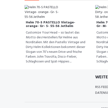
Helm 70-S PASTELLO Vintage-
Helm 7
orange- Gr- S- 55-56 Jethelm
Gr- M-
Customize Your Head – so lautet das
Customi
Motto des Herstellers für Helme aus
Motto d
Norditalien. Mit den Pastello Vintage und
Nordital
Dirty Helm Kollektionen bekommt dieser
Dirty H
Slogan von 70’s neuen Drive und frische
Slogan v
Farben. John Travolta, Disco-Fieber,
Farben. 
Schlaghosen und Spät-Hippies ...
Schlagho
WEITE
RSS FEE
DATENSC