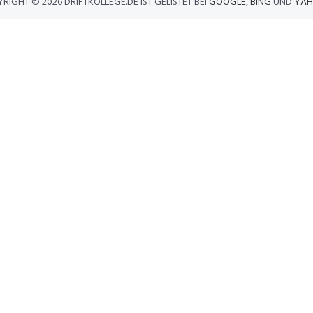
YRIGHT ©
2026 DRIFTKOLLEGE.DE IST GELISTET BEI
GOOGLE
,
BING
UND
YAH