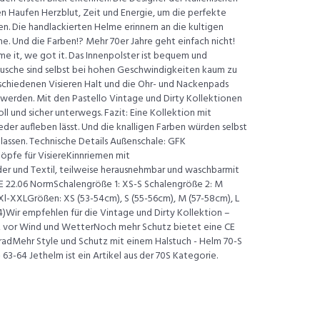
n Haufen Herzblut, Zeit und Energie, um die perfekte
n. Die handlackierten Helme erinnern an die kultigen
 Und die Farben!? Mehr 70er Jahre geht einfach nicht!
me it, we got it. Das Innenpolster ist bequem und
äusche sind selbst bei hohen Geschwindigkeiten kaum zu
schiedenen Visieren Halt und die Ohr- und Nackenpads
 werden. Mit den Pastello Vintage und Dirty Kollektionen
oll und sicher unterwegs. Fazit: Eine Kollektion mit
er aufleben lässt. Und die knalligen Farben würden selbst
 lassen. Technische Details Außenschale: GFK
pfe für VisiereKinnriemen mit
der und Textil, teilweise herausnehmbar und waschbarmit
CE 22.06 NormSchalengröße 1: XS-S Schalengröße 2: M
Xl-XXLGrößen: XS (53-54cm), S (55-56cm), M (57-58cm), L
4)Wir empfehlen für die Vintage und Dirty Kollektion –
ütz vor Wind und WetterNoch mehr Schutz bietet eine CE
radMehr Style und Schutz mit einem Halstuch - Helm 70-S
63-64 Jethelm ist ein Artikel aus der 70S Kategorie.