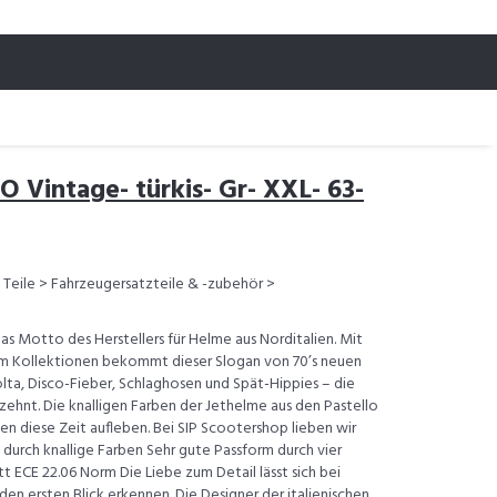
 Vintage- türkis- Gr- XXL- 63-
Teile > Fahrzeugersatzteile & -zubehör >
s Motto des Herstellers für Helme aus Norditalien. Mit
lm Kollektionen bekommt dieser Slogan von 70’s neuen
olta, Disco-Fieber, Schlaghosen und Spät-Hippies – die
rzehnt. Die knalligen Farben der Jethelme aus den Pastello
en diese Zeit aufleben. Bei SIP Scootershop lieben wir
 durch knallige Farben Sehr gute Passform durch vier
t ECE 22.06 Norm Die Liebe zum Detail lässt sich bei
den ersten Blick erkennen. Die Designer der italienischen