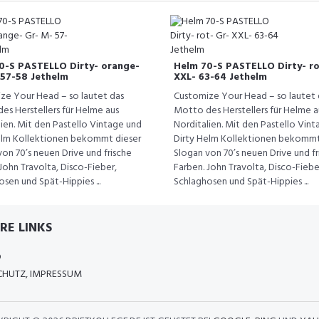
0-S PASTELLO Dirty- orange-
Helm 70-S PASTELLO Dirty- ro
 57-58 Jethelm
XXL- 63-64 Jethelm
ze Your Head – so lautet das
Customize Your Head – so lautet 
es Herstellers für Helme aus
Motto des Herstellers für Helme a
ien. Mit den Pastello Vintage und
Norditalien. Mit den Pastello Vin
elm Kollektionen bekommt dieser
Dirty Helm Kollektionen bekommt
on 70’s neuen Drive und frische
Slogan von 70’s neuen Drive und fr
John Travolta, Disco-Fieber,
Farben. John Travolta, Disco-Fiebe
sen und Spät-Hippies ...
Schlaghosen und Spät-Hippies ...
RE LINKS
D
HUTZ, IMPRESSUM