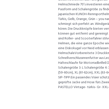
Helmschmiede 70’s investieren eine
Passform und Schalengröße zu finde
japanischen KUNOH-Rennsporthelme.
Türkis, Gelb, Orange, Grün – you na
schmiegt sich perfekt an. Windger
hören. Die Druckknöpfe bieten ver
können gut entfernt und gereinigt
sind Roller- und Scooterfahrer stilv
Helmen, die eine ganze Epoche wied
eine Diskokugel vor Neid erblassen
HelmschaleVorbereitete 3 Druckknö
Schnellverschlussnnenfutter aus Le
Halteschlaufe für MotorradbrilleE
Schalengröße 3: L Schalengröße 4: 
(59-60cm), XL (61-62cm), XXL (63-6
SIP-TIPP:Ein passendes Visier sch
geprüfte Jacke und Hose fürs Zwei
PASTELLO Vintage- türkis- Gr- XXL- 