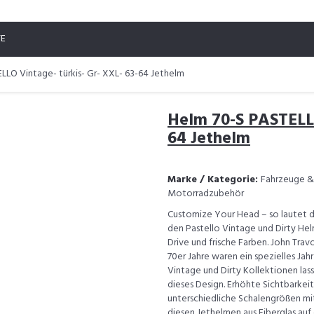
TE
LLO Vintage- türkis- Gr- XXL- 63-64 Jethelm
Helm 70-S PASTELLO
64 Jethelm
Marke / Kategorie:
Fahrzeuge & 
Motorradzubehör
Customize Your Head – so lautet da
den Pastello Vintage und Dirty He
Drive und frische Farben. John Trav
70er Jahre waren ein spezielles Jah
Vintage und Dirty Kollektionen lass
dieses Design. Erhöhte Sichtbarkeit
unterschiedliche Schalengrößen mit
diesen Jethelmen aus Fiberglas auf 