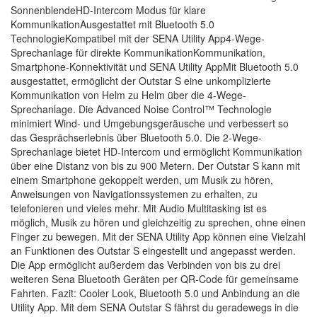
SonnenblendeHD-Intercom Modus für klare
KommunikationAusgestattet mit Bluetooth 5.0
TechnologieKompatibel mit der SENA Utility App4-Wege-
Sprechanlage für direkte KommunikationKommunikation,
Smartphone-Konnektivität und SENA Utility AppMit Bluetooth 5.0
ausgestattet, ermöglicht der Outstar S eine unkomplizierte
Kommunikation von Helm zu Helm über die 4-Wege-
Sprechanlage. Die Advanced Noise Control™ Technologie
minimiert Wind- und Umgebungsgeräusche und verbessert so
das Gesprächserlebnis über Bluetooth 5.0. Die 2-Wege-
Sprechanlage bietet HD-Intercom und ermöglicht Kommunikation
über eine Distanz von bis zu 900 Metern. Der Outstar S kann mit
einem Smartphone gekoppelt werden, um Musik zu hören,
Anweisungen von Navigationssystemen zu erhalten, zu
telefonieren und vieles mehr. Mit Audio Multitasking ist es
möglich, Musik zu hören und gleichzeitig zu sprechen, ohne einen
Finger zu bewegen. Mit der SENA Utility App können eine Vielzahl
an Funktionen des Outstar S eingestellt und angepasst werden.
Die App ermöglicht außerdem das Verbinden von bis zu drei
weiteren Sena Bluetooth Geräten per QR-Code für gemeinsame
Fahrten. Fazit: Cooler Look, Bluetooth 5.0 und Anbindung an die
Utility App. Mit dem SENA Outstar S fährst du geradewegs in die