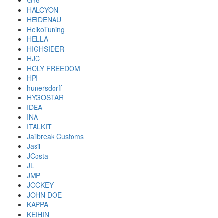
GY6
HALCYON
HEIDENAU
HeikoTuning
HELLA
HIGHSIDER
HJC
HOLY FREEDOM
HPI
hunersdorff
HYGOSTAR
IDEA
INA
ITALKIT
Jailbreak Customs
Jasil
JCosta
JL
JMP
JOCKEY
JOHN DOE
KAPPA
KEIHIN