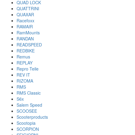
QUAD LOCK
QUATTRINI
QUAXAR
Racefoxx
RAMAIR
RamMounts
RANDAN
READSPEED
REDBIKE
Remus
REPLAY
Repro Teile
REV IT
RIZOMA
RMS
RMS Classic
S6x
Salem Speed
SCOOSEE
Scooterproducts
Scootopia
SCORPION