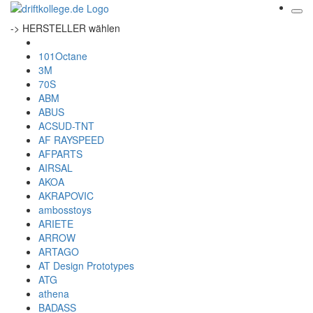
-> HERSTELLER wählen
101Octane
3M
70S
ABM
ABUS
ACSUD-TNT
AF RAYSPEED
AFPARTS
AIRSAL
AKOA
AKRAPOVIC
ambosstoys
ARIETE
ARROW
ARTAGO
AT Design Prototypes
ATG
athena
BADASS