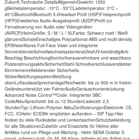
Zukunft.Technische DetailsAllgemeinGewicht: 1550
gBetriebstemperatur: -10°C - 55°CLadetemperatur: 0°C –
45°CBluetoothBluetooth 5.0Headset Profil (HSP)Freisprechprofil
(HFP)Erweitertes Audio-Ausgabeprofil (A2DP)Profil zur
Fernsteuerung von Audio oder Videogeräten
(AVRCP)HelmGröße: S / M / L / XLFarbe: Schwarz matt / Weiß
glänzendSchaleEinschaliges Polycarbonat-ABS und multi-density
EPSVisierKlares Full-Face Visier und integrierte
SonnenblendeSchnellwechselsystemkratzfestUV-beständigAnti-
Beschlag BeschichtungKomfortherausnehmbare und waschbare
PolsteratmungsaktivSicherheitStahl-Schnellverschlussverstärkter
Kinnriemenreflektierender Sicherheits-
StickerBelüftungssystemBelüftung
obenLuftauslassSprechanlageReichweite: bis zu 900 m in freiem
Geländeunterstützt vier FahrerAudioGeräuschunterdrückung:
Advanced Noise Control™Code: Integrierter SBC
CodeAkkuSprechzeit: bis zu 12 StundenLadezeit: 2,5
StundenTyp: Lithium-Polymer AkkuZertifizierungenElektronik: CE,
FCC, ICHelm: ECEWir empfehlen außerdem – SIP Tipp:Hier
findest du viele Rucksäcke und LenkertaschenSchutzbekleidung
für alle SituationenZubehör und Ersatzteile für Helme aller
ArtAlles rund um Pflege und Wartung - Helm SENA Outstar S
smart- schwarz matt- Gr- M- 59-60cm Jethelm ist ein Artikel aus