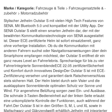
Marke / Kategorie:
Fahrzeuge & Teile > Fahrzeugersatzteile & -
zubehör > Motorradzubehör
Stylischer Jethelm Outstar S mit vielen High Tech Features von
SENA. Mit Bluetooth 5.0 und kompatibel mit der Utility App. Der
SENA Outstar S stellt einen smarten Jethelm dar, der mit der
bewährten Kommunikationstechnologie von SENA ausgestattet
ist. Dieser ECE-zertifizierte Helm ist sofort einsatzbereit, ganz
ohne vorherige Installation. Ob du die Kommunikation mit
anderen Fahrern suchst oder Navigationsanweisungen über dein
Smartphone empfangen möchtest, der Outstar S eröffnet dir ein
ganz neues Level an Fahrerlebnis. Sprechanlage für bis zu vier
FahrerIntegrierte SonnenblendeECE 22.05 zertifiziertSicherheit
und Komfort durch innovatives DesignDer Outstar S ist mit ECE-
Zertifizierung versehen und garantiert dank Ratschenverschluss
stets sicheren Halt. Der Helm bietet durch sein Visier und die
ausklappbare Sonnenblende optimalen Schutz vor Sonne und
Wind. Für angenehme Belüftung sorgen zwei Ein- und Auslässe.
Die schmale 3-Tasten-Bedieneinheit auf der linken Seite erlaubt
eine unkomplizierte Kontrolle der Funktionen, auch während der
Fahrt.Der Outstar S ist in den Größen S, M, L und XL sowie in
Mattschwarz und Glänzendweiß erhältlich.Jethelm mit integrierter