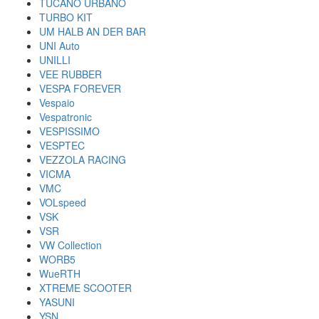
TUCANO URBANO
TURBO KIT
UM HALB AN DER BAR
UNI Auto
UNILLI
VEE RUBBER
VESPA FOREVER
Vespaio
Vespatronic
VESPISSIMO
VESPTEC
VEZZOLA RACING
VICMA
VMC
VOLspeed
VSK
VSR
VW Collection
WORB5
WueRTH
XTREME SCOOTER
YASUNI
YSN