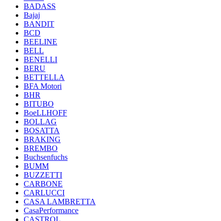
BADASS
Bajaj
BANDIT
BCD
BEELINE
BELL
BENELLI
BERU
BETTELLA
BFA Motori
BHR
BITUBO
BoeLLHOFF
BOLLAG
BOSATTA
BRAKING
BREMBO
Buchsenfuchs
BUMM
BUZZETTI
CARBONE
CARLUCCI
CASA LAMBRETTA
CasaPerformance
CASTROL