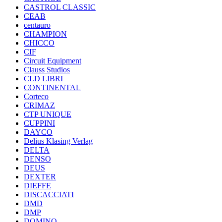
CASTROL CLASSIC
CEAB
centauro
CHAMPION
CHICCO
CIF
Circuit Equipment
Clauss Studios
CLD LIBRI
CONTINENTAL
Corteco
CRIMAZ
CTP UNIQUE
CUPPINI
DAYCO
Delius Klasing Verlag
DELTA
DENSO
DEUS
DEXTER
DIEFFE
DISCACCIATI
DMD
DMP
DOMINO