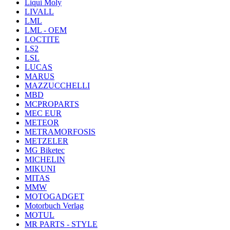
Liqui Moly
LIVALL
LML
LML - OEM
LOCTITE
LS2
LSL
LUCAS
MARUS
MAZZUCCHELLI
MBD
MCPROPARTS
MEC EUR
METEOR
METRAMORFOSIS
METZELER
MG Biketec
MICHELIN
MIKUNI
MITAS
MMW
MOTOGADGET
Motorbuch Verlag
MOTUL
MR PARTS - STYLE