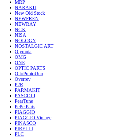
MRP
NARAKU
New Old Stock
NEWFREN
NEWRAY
NGK
NISA
NOLOGY
NOSTALGIC ART
Olympia
OMG
ONE
OPTIC PARTS
OttoPuntoUno
Overrev
P2R
PARMAKIT
PASCOLI
PearTune
PePe Parts
PIAGGIO
PIAGGIO Vintage
PINASCO
PIRELLI
PLC