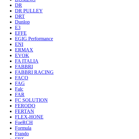
DR
DR PULLEY
DRT
Dunlop
E3
EFFE
EGIG Performance
ENI
ERMAX
EVOK
FA ITALIA
FABBRI
FABBRI RACING
FACO
FAG
Falc
FAR
FC SOLUTION
FERODO
FERTAN
FLEX-HONE
FoeRCH
Formula
Frando