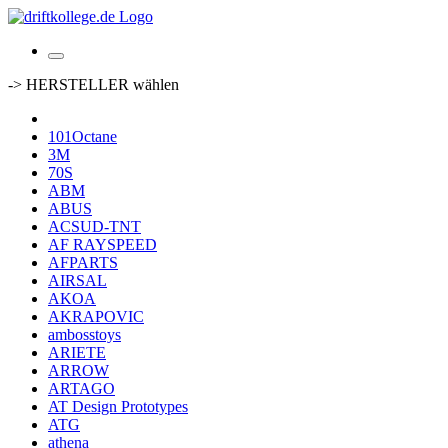
-> HERSTELLER wählen
101Octane
3M
70S
ABM
ABUS
ACSUD-TNT
AF RAYSPEED
AFPARTS
AIRSAL
AKOA
AKRAPOVIC
ambosstoys
ARIETE
ARROW
ARTAGO
AT Design Prototypes
ATG
athena