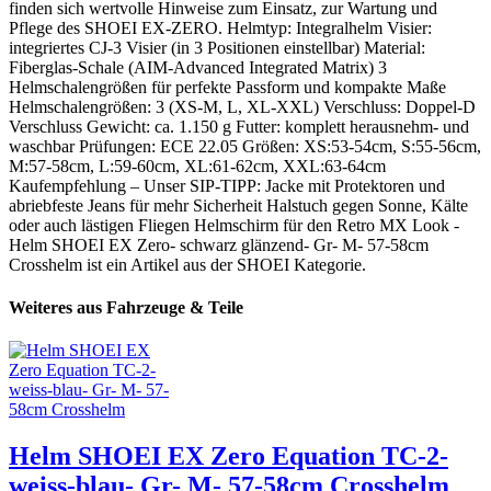
finden sich wertvolle Hinweise zum Einsatz, zur Wartung und
Pflege des SHOEI EX-ZERO. Helmtyp: Integralhelm Visier:
integriertes CJ-3 Visier (in 3 Positionen einstellbar) Material:
Fiberglas-Schale (AIM-Advanced Integrated Matrix) 3
Helmschalengrößen für perfekte Passform und kompakte Maße
Helmschalengrößen: 3 (XS-M, L, XL-XXL) Verschluss: Doppel-D
Verschluss Gewicht: ca. 1.150 g Futter: komplett herausnehm- und
waschbar Prüfungen: ECE 22.05 Größen: XS:53-54cm, S:55-56cm,
M:57-58cm, L:59-60cm, XL:61-62cm, XXL:63-64cm
Kaufempfehlung – Unser SIP-TIPP: Jacke mit Protektoren und
abriebfeste Jeans für mehr Sicherheit Halstuch gegen Sonne, Kälte
oder auch lästigen Fliegen Helmschirm für den Retro MX Look -
Helm SHOEI EX Zero- schwarz glänzend- Gr- M- 57-58cm
Crosshelm ist ein Artikel aus der SHOEI Kategorie.
Weiteres aus Fahrzeuge & Teile
Helm SHOEI EX Zero Equation TC-2-
weiss-blau- Gr- M- 57-58cm Crosshelm