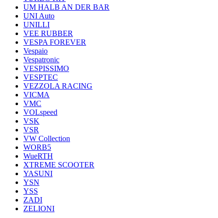
UM HALB AN DER BAR
UNI Auto
UNILLI
VEE RUBBER
VESPA FOREVER
Vespaio
Vespatronic
VESPISSIMO
VESPTEC
VEZZOLA RACING
VICMA
VMC
VOLspeed
VSK
VSR
VW Collection
WORB5
WueRTH
XTREME SCOOTER
YASUNI
YSN
YSS
ZADI
ZELIONI