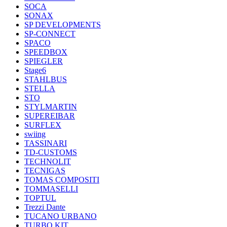
SOCA
SONAX
SP DEVELOPMENTS
SP-CONNECT
SPACO
SPEEDBOX
SPIEGLER
Stage6
STAHLBUS
STELLA
STO
STYLMARTIN
SUPEREIBAR
SURFLEX
swiing
TASSINARI
TD-CUSTOMS
TECHNOLIT
TECNIGAS
TOMAS COMPOSITI
TOMMASELLI
TOPTUL
Trezzi Dante
TUCANO URBANO
TURBO KIT