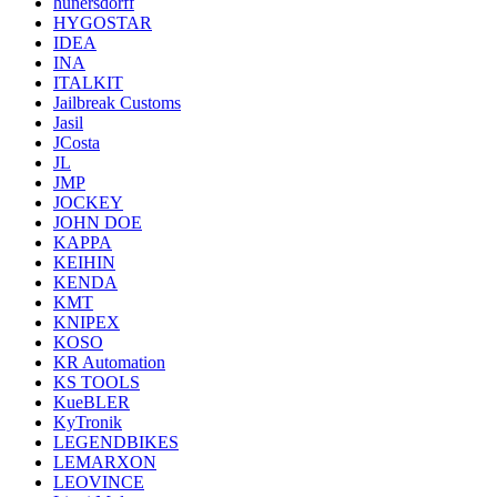
hunersdorff
HYGOSTAR
IDEA
INA
ITALKIT
Jailbreak Customs
Jasil
JCosta
JL
JMP
JOCKEY
JOHN DOE
KAPPA
KEIHIN
KENDA
KMT
KNIPEX
KOSO
KR Automation
KS TOOLS
KueBLER
KyTronik
LEGENDBIKES
LEMARXON
LEOVINCE