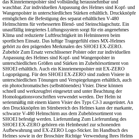
das Kinnriemenpolster sind vollständig herausnehmbar und
waschbar. Zur individuellen Anpassung des Helmes sind Kopf- und
Wangenpolster in unterschiedlichen Stärken erhältlich. Druckknöpfe
ermöglichen die Befestigung des separat erhältlichen V-480
Helmschirms für verbesserten Blend- und Steinschlagschutz. Ein
unauffällig integriertes Lüftungssystem sorgt für ein angenehmes
Klima und reduzierte Luftfeuchtigkeit im Helminneren beim
sportlichen Einsatz. Das luftige Tragegefühl eines MX-Helmes
gehört zu den prägenden Merkmalen des SHOEI EX-ZERO.
Zubehör Zum Ersatz verschlissener Polster oder zur individuellen
Anpassung des Helmes sind Kopf- und Wangenpolster in
unterschiedlichen Größen und Stärken im Zubehörsortiment von
SHOEI erhältlich. Auch ein Kinnriemenpolster mit EX-ZERO
Logoprägung. Für den SHOEI EX-ZERO sind zudem Visiere in
unterschiedlichen Tönungen und Verspiegelungen erhältlich, auch
ein photochromatisches (selbsttönendes) Visier. Diese können
schnell und werkzeugfrei eingesetzt und unter Beachtung der
Homologationsvorschriften verwendet werden. Der Helm ist
serienmäßig mit einem klaren Visier des Typs CJ-3 ausgerüstet. An
den Druckknöpfen im Stirnbereich des Helmes kann der markante,
schwarze V-480 Helmschirm aus dem Zubehörsortiment von
SHOEI befestigt werden. Lieferumfang Zum Lieferumfang des
SHOEI EX-ZERO gehören ein Helmbeutel zur schonenden
Aufbewahrung und EX-ZERO Logo-Sticker. Im Handbuch des
Helmes sowie in der Broschüre Richtige Verwendung Ihres Helms