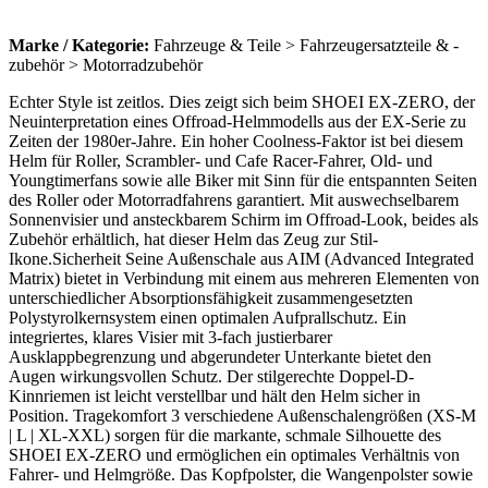
Marke / Kategorie:
Fahrzeuge & Teile > Fahrzeugersatzteile & -
zubehör > Motorradzubehör
Echter Style ist zeitlos. Dies zeigt sich beim SHOEI EX-ZERO, der
Neuinterpretation eines Offroad-Helmmodells aus der EX-Serie zu
Zeiten der 1980er-Jahre. Ein hoher Coolness-Faktor ist bei diesem
Helm für Roller, Scrambler- und Cafe Racer-Fahrer, Old- und
Youngtimerfans sowie alle Biker mit Sinn für die entspannten Seiten
des Roller oder Motorradfahrens garantiert. Mit auswechselbarem
Sonnenvisier und ansteckbarem Schirm im Offroad-Look, beides als
Zubehör erhältlich, hat dieser Helm das Zeug zur Stil-
Ikone.Sicherheit Seine Außenschale aus AIM (Advanced Integrated
Matrix) bietet in Verbindung mit einem aus mehreren Elementen von
unterschiedlicher Absorptionsfähigkeit zusammengesetzten
Polystyrolkernsystem einen optimalen Aufprallschutz. Ein
integriertes, klares Visier mit 3-fach justierbarer
Ausklappbegrenzung und abgerundeter Unterkante bietet den
Augen wirkungsvollen Schutz. Der stilgerechte Doppel-D-
Kinnriemen ist leicht verstellbar und hält den Helm sicher in
Position. Tragekomfort 3 verschiedene Außenschalengrößen (XS-M
| L | XL-XXL) sorgen für die markante, schmale Silhouette des
SHOEI EX-ZERO und ermöglichen ein optimales Verhältnis von
Fahrer- und Helmgröße. Das Kopfpolster, die Wangenpolster sowie