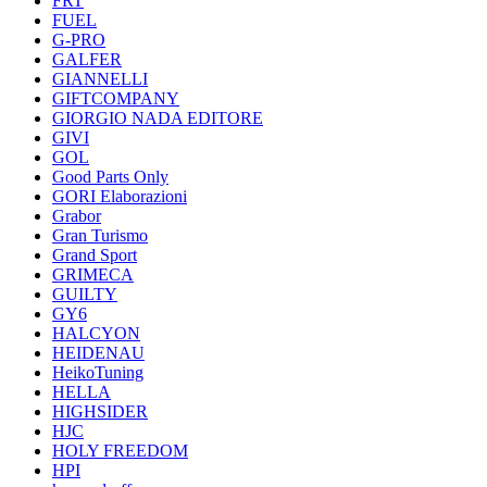
FRT
FUEL
G-PRO
GALFER
GIANNELLI
GIFTCOMPANY
GIORGIO NADA EDITORE
GIVI
GOL
Good Parts Only
GORI Elaborazioni
Grabor
Gran Turismo
Grand Sport
GRIMECA
GUILTY
GY6
HALCYON
HEIDENAU
HeikoTuning
HELLA
HIGHSIDER
HJC
HOLY FREEDOM
HPI