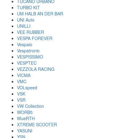
TUCANO URBANO
TURBO KIT
UM HALB AN DER BAR
UNI Auto
UNILLI
VEE RUBBER
VESPA FOREVER
Vespaio
Vespatronic
VESPISSIMO
VESPTEC
VEZZOLA RACING
VICMA
VMC
VOLspeed
VSK
VSR
VW Collection
WORB5
WueRTH
XTREME SCOOTER
YASUNI
YSN