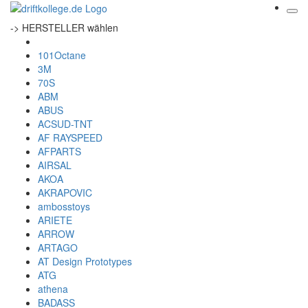
-> HERSTELLER wählen
101Octane
3M
70S
ABM
ABUS
ACSUD-TNT
AF RAYSPEED
AFPARTS
AIRSAL
AKOA
AKRAPOVIC
ambosstoys
ARIETE
ARROW
ARTAGO
AT Design Prototypes
ATG
athena
BADASS