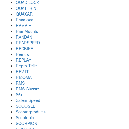
QUAD LOCK
QUATTRINI
QUAXAR
Racefoxx
RAMAIR
RamMounts
RANDAN
READSPEED
REDBIKE
Remus
REPLAY
Repro Teile
REV IT
RIZOMA
RMS
RMS Classic
S6x
Salem Speed
SCOOSEE
Scooterproducts
Scootopia
SCORPION