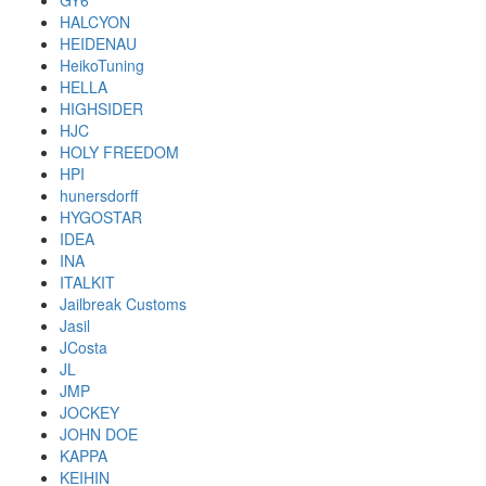
GY6
HALCYON
HEIDENAU
HeikoTuning
HELLA
HIGHSIDER
HJC
HOLY FREEDOM
HPI
hunersdorff
HYGOSTAR
IDEA
INA
ITALKIT
Jailbreak Customs
Jasil
JCosta
JL
JMP
JOCKEY
JOHN DOE
KAPPA
KEIHIN