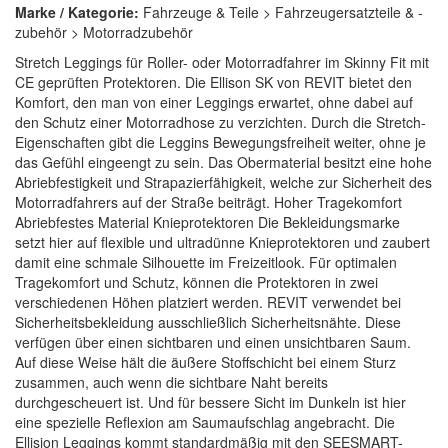
Marke / Kategorie:
Fahrzeuge & Teile > Fahrzeugersatzteile & -
zubehör > Motorradzubehör
Stretch Leggings für Roller- oder Motorradfahrer im Skinny Fit mit
CE geprüften Protektoren. Die Ellison SK von REVIT bietet den
Komfort, den man von einer Leggings erwartet, ohne dabei auf
den Schutz einer Motorradhose zu verzichten. Durch die Stretch-
Eigenschaften gibt die Leggins Bewegungsfreiheit weiter, ohne je
das Gefühl eingeengt zu sein. Das Obermaterial besitzt eine hohe
Abriebfestigkeit und Strapazierfähigkeit, welche zur Sicherheit des
Motorradfahrers auf der Straße beiträgt. Hoher Tragekomfort
Abriebfestes Material Knieprotektoren Die Bekleidungsmarke
setzt hier auf flexible und ultradünne Knieprotektoren und zaubert
damit eine schmale Silhouette im Freizeitlook. Für optimalen
Tragekomfort und Schutz, können die Protektoren in zwei
verschiedenen Höhen platziert werden. REVIT verwendet bei
Sicherheitsbekleidung ausschließlich Sicherheitsnähte. Diese
verfügen über einen sichtbaren und einen unsichtbaren Saum.
Auf diese Weise hält die äußere Stoffschicht bei einem Sturz
zusammen, auch wenn die sichtbare Naht bereits
durchgescheuert ist. Und für bessere Sicht im Dunkeln ist hier
eine spezielle Reflexion am Saumaufschlag angebracht. Die
Ellision Leggings kommt standardmäßig mit den SEESMART-