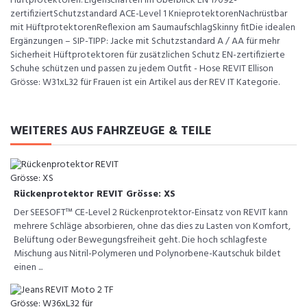
Hüftprotektoren. Eigenschaften im Überblick EN 17092-
zertifiziertSchutzstandard ACE-Level 1 KnieprotektorenNachrüstbar
mit HüftprotektorenReflexion am SaumaufschlagSkinny fitDie idealen
Ergänzungen – SIP-TIPP: Jacke mit Schutzstandard A / AA für mehr
Sicherheit Hüftprotektoren für zusätzlichen Schutz EN-zertifizierte
Schuhe schützen und passen zu jedem Outfit - Hose REVIT Ellison
Grösse: W31xL32 für Frauen ist ein Artikel aus der REV IT Kategorie.
WEITERES AUS FAHRZEUGE & TEILE
Rückenprotektor REVIT Grösse: XS
Der SEESOFT™ CE-Level 2 Rückenprotektor-Einsatz von REVIT kann
mehrere Schläge absorbieren, ohne das dies zu Lasten von Komfort,
Belüftung oder Bewegungsfreiheit geht. Die hoch schlagfeste
Mischung aus Nitril-Polymeren und Polynorbene-Kautschuk bildet
einen ...