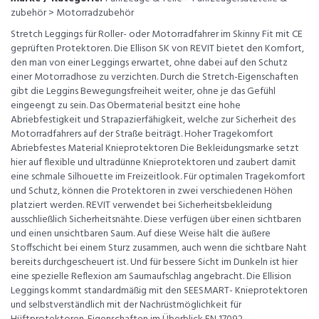
zubehör > Motorradzubehör
Stretch Leggings für Roller- oder Motorradfahrer im Skinny Fit mit CE
geprüften Protektoren. Die Ellison SK von REVIT bietet den Komfort,
den man von einer Leggings erwartet, ohne dabei auf den Schutz
einer Motorradhose zu verzichten. Durch die Stretch-Eigenschaften
gibt die Leggins Bewegungsfreiheit weiter, ohne je das Gefühl
eingeengt zu sein. Das Obermaterial besitzt eine hohe
Abriebfestigkeit und Strapazierfähigkeit, welche zur Sicherheit des
Motorradfahrers auf der Straße beiträgt. Hoher Tragekomfort
Abriebfestes Material Knieprotektoren Die Bekleidungsmarke setzt
hier auf flexible und ultradünne Knieprotektoren und zaubert damit
eine schmale Silhouette im Freizeitlook. Für optimalen Tragekomfort
und Schutz, können die Protektoren in zwei verschiedenen Höhen
platziert werden. REVIT verwendet bei Sicherheitsbekleidung
ausschließlich Sicherheitsnähte. Diese verfügen über einen sichtbaren
und einen unsichtbaren Saum. Auf diese Weise hält die äußere
Stoffschicht bei einem Sturz zusammen, auch wenn die sichtbare Naht
bereits durchgescheuert ist. Und für bessere Sicht im Dunkeln ist hier
eine spezielle Reflexion am Saumaufschlag angebracht. Die Ellision
Leggings kommt standardmäßig mit den SEESMART- Knieprotektoren
und selbstverständlich mit der Nachrüstmöglichkeit für