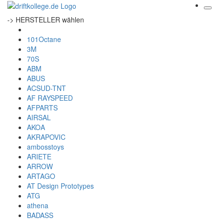
-> HERSTELLER wählen
101Octane
3M
70S
ABM
ABUS
ACSUD-TNT
AF RAYSPEED
AFPARTS
AIRSAL
AKOA
AKRAPOVIC
ambosstoys
ARIETE
ARROW
ARTAGO
AT Design Prototypes
ATG
athena
BADASS