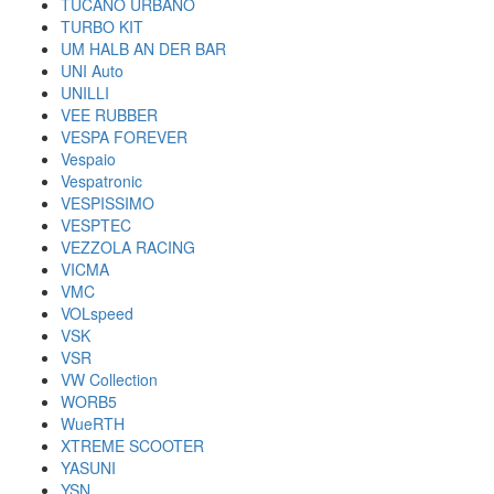
TUCANO URBANO
TURBO KIT
UM HALB AN DER BAR
UNI Auto
UNILLI
VEE RUBBER
VESPA FOREVER
Vespaio
Vespatronic
VESPISSIMO
VESPTEC
VEZZOLA RACING
VICMA
VMC
VOLspeed
VSK
VSR
VW Collection
WORB5
WueRTH
XTREME SCOOTER
YASUNI
YSN