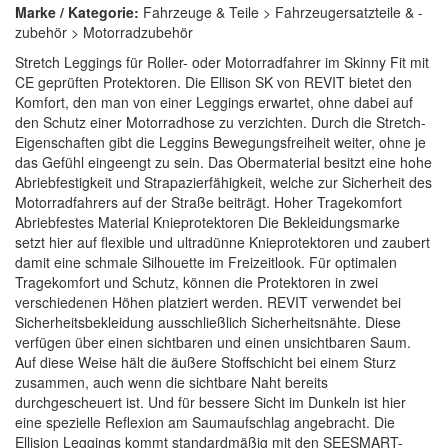
Marke / Kategorie:
Fahrzeuge & Teile > Fahrzeugersatzteile & -
zubehör > Motorradzubehör
Stretch Leggings für Roller- oder Motorradfahrer im Skinny Fit mit
CE geprüften Protektoren. Die Ellison SK von REVIT bietet den
Komfort, den man von einer Leggings erwartet, ohne dabei auf
den Schutz einer Motorradhose zu verzichten. Durch die Stretch-
Eigenschaften gibt die Leggins Bewegungsfreiheit weiter, ohne je
das Gefühl eingeengt zu sein. Das Obermaterial besitzt eine hohe
Abriebfestigkeit und Strapazierfähigkeit, welche zur Sicherheit des
Motorradfahrers auf der Straße beiträgt. Hoher Tragekomfort
Abriebfestes Material Knieprotektoren Die Bekleidungsmarke
setzt hier auf flexible und ultradünne Knieprotektoren und zaubert
damit eine schmale Silhouette im Freizeitlook. Für optimalen
Tragekomfort und Schutz, können die Protektoren in zwei
verschiedenen Höhen platziert werden. REVIT verwendet bei
Sicherheitsbekleidung ausschließlich Sicherheitsnähte. Diese
verfügen über einen sichtbaren und einen unsichtbaren Saum.
Auf diese Weise hält die äußere Stoffschicht bei einem Sturz
zusammen, auch wenn die sichtbare Naht bereits
durchgescheuert ist. Und für bessere Sicht im Dunkeln ist hier
eine spezielle Reflexion am Saumaufschlag angebracht. Die
Ellision Leggings kommt standardmäßig mit den SEESMART-