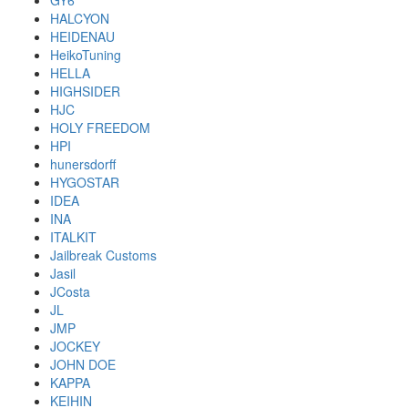
GY6
HALCYON
HEIDENAU
HeikoTuning
HELLA
HIGHSIDER
HJC
HOLY FREEDOM
HPI
hunersdorff
HYGOSTAR
IDEA
INA
ITALKIT
Jailbreak Customs
Jasil
JCosta
JL
JMP
JOCKEY
JOHN DOE
KAPPA
KEIHIN