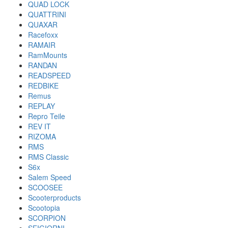
QUAD LOCK
QUATTRINI
QUAXAR
Racefoxx
RAMAIR
RamMounts
RANDAN
READSPEED
REDBIKE
Remus
REPLAY
Repro Teile
REV IT
RIZOMA
RMS
RMS Classic
S6x
Salem Speed
SCOOSEE
Scooterproducts
Scootopia
SCORPION