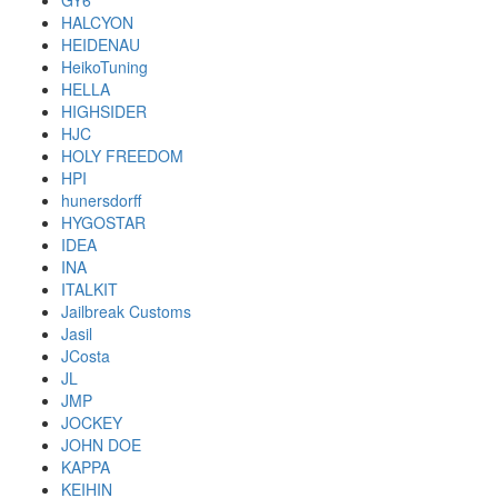
GY6
HALCYON
HEIDENAU
HeikoTuning
HELLA
HIGHSIDER
HJC
HOLY FREEDOM
HPI
hunersdorff
HYGOSTAR
IDEA
INA
ITALKIT
Jailbreak Customs
Jasil
JCosta
JL
JMP
JOCKEY
JOHN DOE
KAPPA
KEIHIN