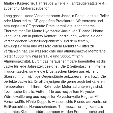
Marke / Kategorie:
Fahrzeuge & Teile > Fahrzeugersatzteile & -
zubehör > Motorradzubehör
Lang geschnittene Vierjahreszeiten Jacke in Parka Look für Roller
oder Motorrad mit CE geprüften Protektoren. Wasserdicht und
atmungsaktiv CE geprüfte ProtektorenHerausnehmbares
Thermofutter Die Monte Hydroscud Jacke von Tucano Urbano
kann vor allem in puncto Komfort überzeugen, welche sie den
verschiedenen Verstellmöglichkeiten und dem festen,
atmungsaktivem und wasserdichtem Membran-Futter zu
verdanken hat. Die wasserdichte und atmungsaktive Membrane
bietet 10000 mm Wassersäule und 5000g/m²/24h
Atmungsaktivität. Durch das herausnehmbare Innenfutter ist die
Jacke für jede Jahreszeit geeignet. Die 2 Seitentaschen, interne
Trockentasche, so wie die Brusttaschen bieten ausreichend
Stauraum, um wichtige Gegenstände aufzubewahren. Fazit: Die
perfekte Jacke ist, für all diejenigen die gerne auch bei kälteren
Temperaturen mit ihrem Roller oder Motorrad unterwegs sind.
Technische Details: Außenhülle aus recyceltem Polyester
Wärmewattierung aus recycelter Polyesterwatte Regular Fit
Verschweißte Nähte Doppelte wasserdichte Blende am zentralen
Reißverschluss Herausnehmbare Thermowattierung, kann als
separates Kleidungsstück getragen werden Ergonomische und