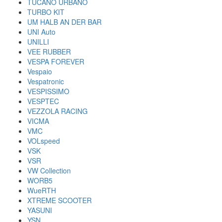
TUCANO URBANO
TURBO KIT
UM HALB AN DER BAR
UNI Auto
UNILLI
VEE RUBBER
VESPA FOREVER
Vespaio
Vespatronic
VESPISSIMO
VESPTEC
VEZZOLA RACING
VICMA
VMC
VOLspeed
VSK
VSR
VW Collection
WORB5
WueRTH
XTREME SCOOTER
YASUNI
YSN