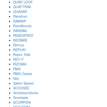
QUAD LOCK
QUATTRINI
QUAXAR
Racefoxx
RAMAIR
RamMounts
RANDAN
READSPEED
REDBIKE
Remus
REPLAY
Repro Teile
REV IT
RIZOMA
RMS
RMS Classic
S6x
Salem Speed
SCOOSEE
Scooterproducts
Scootopia
SCORPION