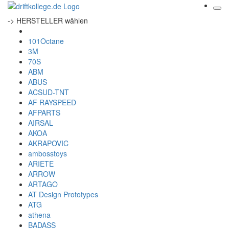
-> HERSTELLER wählen
101Octane
3M
70S
ABM
ABUS
ACSUD-TNT
AF RAYSPEED
AFPARTS
AIRSAL
AKOA
AKRAPOVIC
ambosstoys
ARIETE
ARROW
ARTAGO
AT Design Prototypes
ATG
athena
BADASS