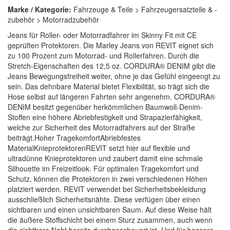
Marke / Kategorie:
Fahrzeuge & Teile > Fahrzeugersatzteile & -
zubehör > Motorradzubehör
Jeans für Roller- oder Motorradfahrer im Skinny Fit mit CE
geprüften Protektoren. Die Marley Jeans von REVIT eignet sich
zu 100 Prozent zum Motorrad- und Rollerfahren. Durch die
Stretch-Eigenschaften des 12,5 oz. CORDURA® DENIM gibt die
Jeans Bewegungsfreiheit weiter, ohne je das Gefühl eingeengt zu
sein. Das dehnbare Material bietet Flexibilität, so trägt sich die
Hose selbst auf längeren Fahrten sehr angenehm. CORDURA®
DENIM besitzt gegenüber herkömmlichen Baumwoll-Denim-
Stoffen eine höhere Abriebfestigkeit und Strapazierfähigkeit,
welche zur Sicherheit des Motorradfahrers auf der Straße
beiträgt.Hoher TragekomfortAbriebfestes
MaterialKnieprotektorenREVIT setzt hier auf flexible und
ultradünne Knieprotektoren und zaubert damit eine schmale
Silhouette im Freizeitlook. Für optimalen Tragekomfort und
Schutz, können die Protektoren in zwei verschiedenen Höhen
platziert werden. REVIT verwendet bei Sicherheitsbekleidung
ausschließlich Sicherheitsnähte. Diese verfügen über einen
sichtbaren und einen unsichtbaren Saum. Auf diese Weise hält
die äußere Stoffschicht bei einem Sturz zusammen, auch wenn