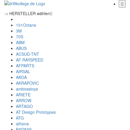
-> HERSTELLER wählen
101Octane
3M
70S
ABM
ABUS
ACSUD-TNT
AF RAYSPEED
AFPARTS
AIRSAL
AKOA
AKRAPOVIC
ambosstoys
ARIETE
ARROW
ARTAGO
AT Design Prototypes
ATG
athena
BADASS