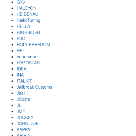
GY6
HALCYON
HEIDENAU
HeikoTuning
HELLA
HIGHSIDER
HJC
HOLY FREEDOM
HPI
hunersdorff
HYGOSTAR
IDEA
INA
ITALKIT
Jailbreak Customs
Jasil
JCosta
JL
JMP
JOCKEY
JOHN DOE
KAPPA
KEIHIN