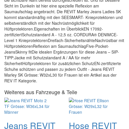
die sichtbare Naht bereits durchgescheuert ist. Und für bessere
Sicht im Dunkeln ist hier eine spezielle Reflexion am
Saumaufschlag angebracht. Die REVIT Marley Jeans Ladies SK
kommt standardmäßig mit den SEESMART- Knieprotektoren und
selbstverständlich mit der Nachrüstmöglichkeit für
Hüftprotektoren.Eigenschaften im ÜberblickEN 17092-
zertifiziertSchutzstandard A - 12,5 oz. CORDURA® DENIMCE-
Level 1 KnieprotektorenDreifach-SicherheitsnähteNachrüstbar mit
HüftprotektorenReflexion am SaumaufschlagFive-Pocket-
JeansSkinny fitDie idealen Ergänzungen für diese Jeans – SIP-
TIPP:Jacke mit Schutzstandard A / AA für mehr
SicherheitHüftprotektoren für zusätzlichen SchutzEN-zertifizierte
Schuhe schützen und passen zu jedem Outfit - Jeans REVIT
Marley SK Grösse: W32xL30 für Frauen ist ein Artikel aus der
REV IT Kategorie.
Weiteres aus Fahrzeuge & Teile
Jeans REVIT
Hose REVIT