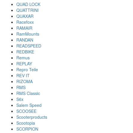
QUAD LOCK
QUATTRINI
QUAXAR
Racefoxx
RAMAIR
RamMounts
RANDAN
READSPEED
REDBIKE
Remus
REPLAY
Repro Teile
REV IT
RIZOMA
RMS
RMS Classic
S6x
Salem Speed
SCOOSEE
Scooterproducts
Scootopia
SCORPION