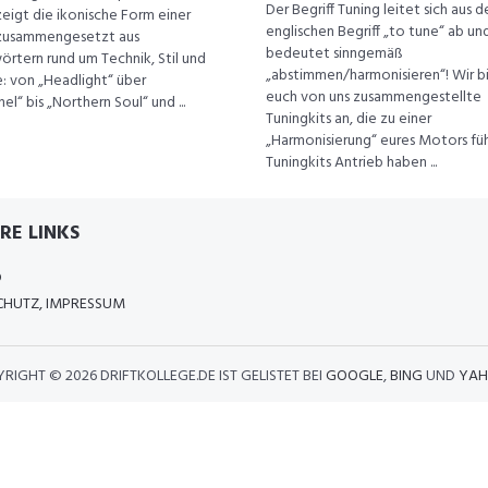
Der Begriff Tuning leitet sich aus 
eigt die ikonische Form einer
englischen Begriff „to tune“ ab un
zusammengesetzt aus
bedeutet sinngemäß
örtern rund um Technik, Stil und
„abstimmen/harmonisieren“! Wir b
e: von „Headlight“ über
euch von uns zusammengestellte
el“ bis „Northern Soul“ und ...
Tuningkits an, die zu einer
„Harmonisierung“ eures Motors füh
Tuningkits Antrieb haben ...
RE LINKS
D
HUTZ, IMPRESSUM
YRIGHT ©
2026 DRIFTKOLLEGE.DE IST GELISTET BEI
GOOGLE
,
BING
UND
YAH