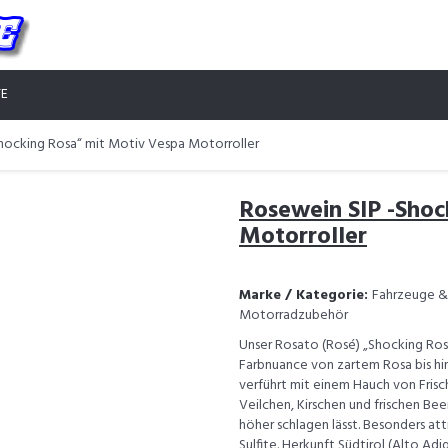
TE
hocking Rosa“ mit Motiv Vespa Motorroller
Rosewein SIP -Shoc
Motorroller
Marke / Kategorie:
Fahrzeuge & 
Motorradzubehör
Unser Rosato (Rosé) „Shocking Rosa
Farbnuance von zartem Rosa bis hin
verführt mit einem Hauch von Frisc
Veilchen, Kirschen und frischen Bee
höher schlagen lässt. Besonders att
Sulfite. Herkunft Südtirol (Alto Adig