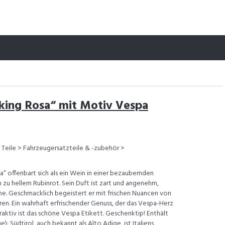
king Rosa“ mit Motiv Vespa
Teile > Fahrzeugersatzteile & -zubehör >
“ offenbart sich als ein Wein in einer bezaubernden
 zu hellem Rubinrot. Sein Duft ist zart und angenehm,
he. Geschmacklich begeistert er mit frischen Nuancen von
ren. Ein wahrhaft erfrischender Genuss, der das Vespa-Herz
raktiv ist das schöne Vespa Etikett. Geschenktip! Enthält
e): Südtirol, auch bekannt als Alto Adige, ist Italiens