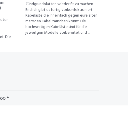
dem
Zündgrundplatten wieder fit zu machen
d
Endlich gibt es fertig vorkonfektioniert
Kabeläste die ihr einfach gegen eure alten
ieten
maroden Kabel tauschen könnt. Die
hochwertigen Kabeläste sind für die
jeweiligen Modelle vorbereitet und ...
rt. Die
OO!®