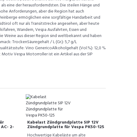
 als eine der herausforderndsten. Die steilen Hänge und
 hohe Anforderungen, aber die Region hat auch
 Weinberge ermöglichen eine sorgfältige Handarbeit und
dtirol oft nur als Transitstrecke angesehen, aber heute
 Skifahren, Wandern, Vespa Ausfahrten, Essen und
ie Weine aus dieser Region sind weltbekannt und haben
ack: TrockenSäuregehalt / L (Gr.): 5,7 g/L
LQualitätsstufe: Vino GenericoAlkoholgehalt (Vol.%): 12,0 %
Motiv Vespa Motorroller ist ein Artikel aus der SIP
ür
Kabelast Zündgrundplatte SIP 12V
 AC- 2-
Zündgrundplatte für Vespa PK50-125
Hochwertige Kabeläste um alte