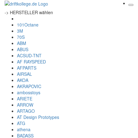
-> HERSTELLER wählen
101Octane
3M
70S
ABM
ABUS
ACSUD-TNT
AF RAYSPEED
AFPARTS
AIRSAL
AKOA
AKRAPOVIC
ambosstoys
ARIETE
ARROW
ARTAGO
AT Design Prototypes
ATG
athena
BADASS