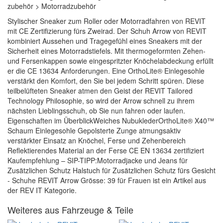
zubehör > Motorradzubehör
Stylischer Sneaker zum Roller oder Motorradfahren von REVIT
mit CE Zertifizierung fürs Zweirad. Der Schuh Arrow von REVIT
kombiniert Aussehen und Tragegefühl eines Sneakers mit der
Sicherheit eines Motorradstiefels. Mit thermogeformten Zehen-
und Fersenkappen sowie eingespritzter Knöchelabdeckung erfüllt
er die CE 13634 Anforderungen. Eine OrthoLite® Einlegesohle
verstärkt den Komfort, den Sie bei jedem Schritt spüren. Diese
teilbelüfteten Sneaker atmen den Geist der REVIT Tailored
Technology Philosophie, so wird der Arrow schnell zu ihrem
nächsten Lieblingsschuh, ob Sie nun fahren oder laufen.
Eigenschaften im ÜberblickWeiches NubuklederOrthoLite® X40™
Schaum Einlegesohle Gepolsterte Zunge atmungsaktiv
verstärkter Einsatz an Knöchel, Ferse und Zehenbereich
Reflektierendes Material an der Ferse CE EN 13634 zertifiziert
Kaufempfehlung – SIP-TIPP:Motorradjacke und Jeans für
Zusätzlichen Schutz Halstuch für Zusätzlichen Schutz fürs Gesicht
- Schuhe REVIT Arrow Grösse: 39 für Frauen ist ein Artikel aus
der REV IT Kategorie.
Weiteres aus Fahrzeuge & Teile