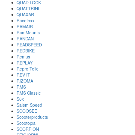
QUAD LOCK
QUATTRINI
QUAXAR
Racefoxx
RAMAIR
RamMounts
RANDAN
READSPEED
REDBIKE
Remus
REPLAY
Repro Teile
REV IT
RIZOMA
RMS
RMS Classic
S6x
Salem Speed
SCOOSEE
Scooterproducts
Scootopia
SCORPION