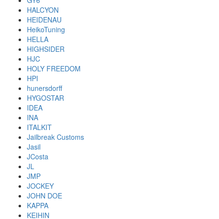
GY6
HALCYON
HEIDENAU
HeikoTuning
HELLA
HIGHSIDER
HJC
HOLY FREEDOM
HPI
hunersdorff
HYGOSTAR
IDEA
INA
ITALKIT
Jailbreak Customs
Jasil
JCosta
JL
JMP
JOCKEY
JOHN DOE
KAPPA
KEIHIN