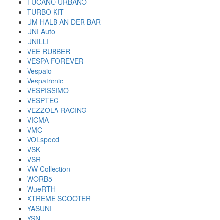
TUCANO URBANO
TURBO KIT
UM HALB AN DER BAR
UNI Auto
UNILLI
VEE RUBBER
VESPA FOREVER
Vespaio
Vespatronic
VESPISSIMO
VESPTEC
VEZZOLA RACING
VICMA
VMC
VOLspeed
VSK
VSR
VW Collection
WORB5
WueRTH
XTREME SCOOTER
YASUNI
YSN