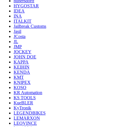
hunersdorff
HYGOSTAR
IDEA
INA
ITALKIT
Jailbreak Customs
Jasil
JCosta
JL
JMP
JOCKEY
JOHN DOE
KAPPA
KEIHIN
KENDA
KMT
KNIPEX
KOSO
KR Automation
KS TOOLS
KueBLER
KyTronik
LEGENDBIKES
LEMARXON
LEOVINCE