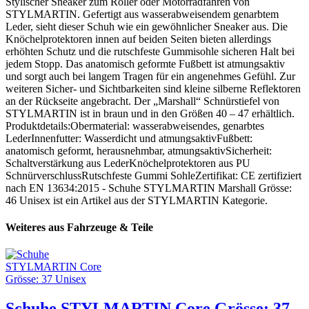
Stylischer Sneaker zum Roller oder Motorradfahren von
STYLMARTIN. Gefertigt aus wasserabweisendem genarbtem
Leder, sieht dieser Schuh wie ein gewöhnlicher Sneaker aus. Die
Knöchelprotektoren innen auf beiden Seiten bieten allerdings
erhöhten Schutz und die rutschfeste Gummisohle sicheren Halt bei
jedem Stopp. Das anatomisch geformte Fußbett ist atmungsaktiv
und sorgt auch bei langem Tragen für ein angenehmes Gefühl. Zur
weiteren Sicher- und Sichtbarkeiten sind kleine silberne Reflektoren
an der Rückseite angebracht. Der „Marshall“ Schnürstiefel von
STYLMARTIN ist in braun und in den Größen 40 – 47 erhältlich.
Produktdetails:Obermaterial: wasserabweisendes, genarbtes
LederInnenfutter: Wasserdicht und atmungsaktivFußbett:
anatomisch geformt, herausnehmbar, atmungsaktivSicherheit:
Schaltverstärkung aus LederKnöchelprotektoren aus PU
SchnürverschlussRutschfeste Gummi SohleZertifikat: CE zertifiziert
nach EN 13634:2015 - Schuhe STYLMARTIN Marshall Grösse:
46 Unisex ist ein Artikel aus der STYLMARTIN Kategorie.
Weiteres aus Fahrzeuge & Teile
Schuhe STYLMARTIN Core Grösse: 37