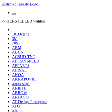
-> HERSTELLER wählen
101Octane
3M
70S
ABM
ABUS
ACSUD-TNT
AF RAYSPEED
AFPARTS
AIRSAL
AKOA
AKRAPOVIC
ambosstoys
ARIETE
ARROW
ARTAGO
AT Design Prototypes
ATG
athena