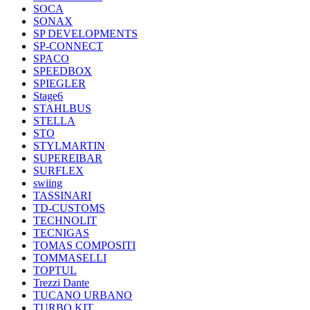
SOCA
SONAX
SP DEVELOPMENTS
SP-CONNECT
SPACO
SPEEDBOX
SPIEGLER
Stage6
STAHLBUS
STELLA
STO
STYLMARTIN
SUPEREIBAR
SURFLEX
swiing
TASSINARI
TD-CUSTOMS
TECHNOLIT
TECNIGAS
TOMAS COMPOSITI
TOMMASELLI
TOPTUL
Trezzi Dante
TUCANO URBANO
TURBO KIT