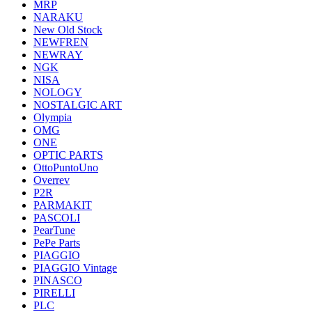
MRP
NARAKU
New Old Stock
NEWFREN
NEWRAY
NGK
NISA
NOLOGY
NOSTALGIC ART
Olympia
OMG
ONE
OPTIC PARTS
OttoPuntoUno
Overrev
P2R
PARMAKIT
PASCOLI
PearTune
PePe Parts
PIAGGIO
PIAGGIO Vintage
PINASCO
PIRELLI
PLC