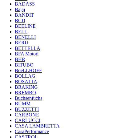
BADASS
Bajaj
BANDIT
BCD
BEELINE
BELL
BENELLI
BERU
BETTELLA
BFA Motori
BHR
BITUBO
BoeLLHOFF
BOLLAG
BOSATTA
BRAKING
BREMBO
Buchsenfuchs
BUMM
BUZZETTI
CARBONE
CARLUCCI
CASA LAMBRETTA
CasaPerformance
CASTROL