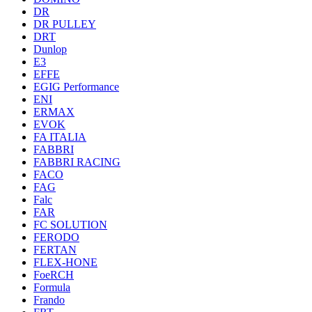
DR
DR PULLEY
DRT
Dunlop
E3
EFFE
EGIG Performance
ENI
ERMAX
EVOK
FA ITALIA
FABBRI
FABBRI RACING
FACO
FAG
Falc
FAR
FC SOLUTION
FERODO
FERTAN
FLEX-HONE
FoeRCH
Formula
Frando