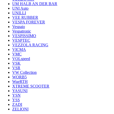
UM HALB AN DER BAR
UNI Auto
UNILLI
VEE RUBBER
VESPA FOREVER
Vespaio
Vespatronic
VESPISSIMO
VESPTEC
VEZZOLA RACING
VICMA
VMC
VOLspeed
VSK
VSR
VW Collection
WORB5
WueRTH
XTREME SCOOTER
YASUNI
YSN
YSS
ZADI
ZELIONI