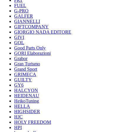
FRT
FUEL
G-PRO
GALFER
GIANNELLI
GIFTCOMPANY
GIORGIO NADA EDITORE
GIVI
GOL
Good Parts Only
GORI Elaborazioni
Grabor
Gran Turismo
Grand Sport
GRIMECA
GUILTY
GY6
HALCYON
HEIDENAU
HeikoTuning
HELLA
HIGHSIDER
HJC
HOLY FREEDOM
HPI