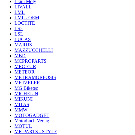
Liqui Moly
LIVALL
LML
LML - OEM
LOCTITE
LS2
LSL
LUCAS
MARUS
MAZZUCCHELLI
MBD
MCPROPARTS
MEC EUR
METEOR
METRAMORFOSIS
METZELER
MG Biketec
MICHELIN
MIKUNI
MITAS
MMW
MOTOGADGET
Motorbuch Verlag
MOTUL
MR PARTS - STYLE