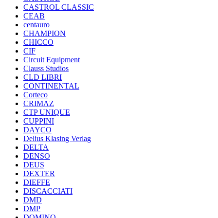
CASTROL CLASSIC
CEAB
centauro
CHAMPION
CHICCO
CIF
Circuit Equipment
Clauss Studios
CLD LIBRI
CONTINENTAL
Corteco
CRIMAZ
CTP UNIQUE
CUPPINI
DAYCO
Delius Klasing Verlag
DELTA
DENSO
DEUS
DEXTER
DIEFFE
DISCACCIATI
DMD
DMP
DOMINO