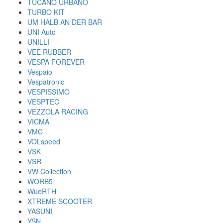
TUCANO URBANO
TURBO KIT
UM HALB AN DER BAR
UNI Auto
UNILLI
VEE RUBBER
VESPA FOREVER
Vespaio
Vespatronic
VESPISSIMO
VESPTEC
VEZZOLA RACING
VICMA
VMC
VOLspeed
VSK
VSR
VW Collection
WORB5
WueRTH
XTREME SCOOTER
YASUNI
YSN