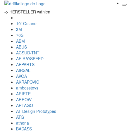
-> HERSTELLER wählen
101Octane
3M
70S
ABM
ABUS
ACSUD-TNT
AF RAYSPEED
AFPARTS
AIRSAL
AKOA
AKRAPOVIC
ambosstoys
ARIETE
ARROW
ARTAGO
AT Design Prototypes
ATG
athena
BADASS