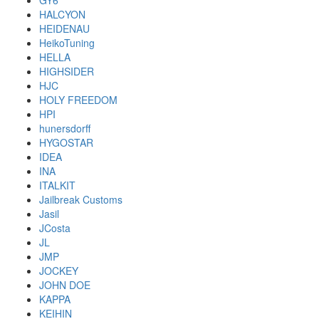
GY6
HALCYON
HEIDENAU
HeikoTuning
HELLA
HIGHSIDER
HJC
HOLY FREEDOM
HPI
hunersdorff
HYGOSTAR
IDEA
INA
ITALKIT
Jailbreak Customs
Jasil
JCosta
JL
JMP
JOCKEY
JOHN DOE
KAPPA
KEIHIN