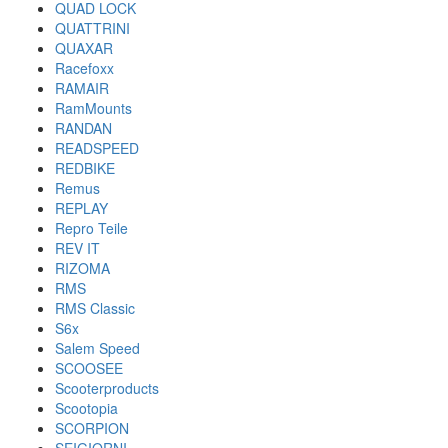
QUAD LOCK
QUATTRINI
QUAXAR
Racefoxx
RAMAIR
RamMounts
RANDAN
READSPEED
REDBIKE
Remus
REPLAY
Repro Teile
REV IT
RIZOMA
RMS
RMS Classic
S6x
Salem Speed
SCOOSEE
Scooterproducts
Scootopia
SCORPION