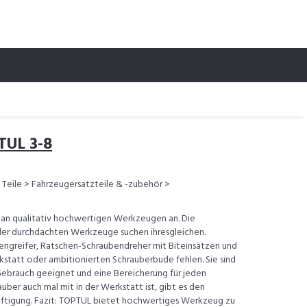
TUL 3-8
Teile > Fahrzeugersatzteile & -zubehör >
 an qualitativ hochwertigen Werkzeugen an. Die
 der durchdachten Werkzeuge suchen ihresgleichen.
engreifer, Ratschen-Schraubendreher mit Biteinsätzen und
rkstatt oder ambitionierten Schrauberbude fehlen. Sie sind
Gebrauch geeignet und eine Bereicherung für jeden
uber auch mal mit in der Werkstatt ist, gibt es den
äftigung. Fazit: TOPTUL bietet hochwertiges Werkzeug zu