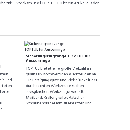
ältnis. - Steckschlüssel TOPTUL 3-8 ist ein Artikel aus der
Sicherungsringzange TOPTUL für
Aussenringe
l
TOPTUL bietet eine große Vielzahl an
tellt
qualitativ hochwertigen Werkzeugen an.
ein und
Die Fertigungsgüte und Vielseitigkeit der
ärteten
durchdachten Werkzeuge suchen
lierte
ihresgleichen. Werkzeuge wie z.B.
Maßband, Krallengreifer, Ratschen-
el
Schraubendreher mit Biteinsätzen und ...
...