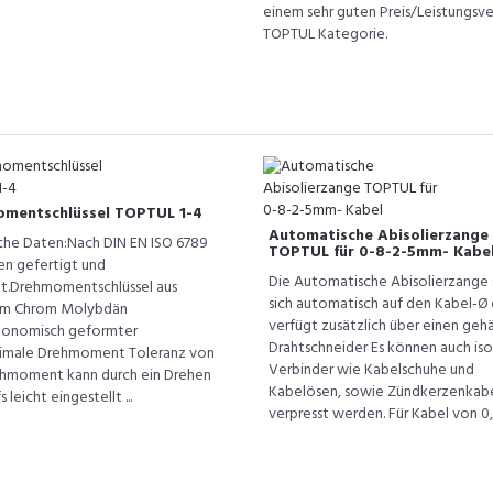
einem sehr guten Preis/Leistungsverh
TOPTUL Kategorie.
mentschlüssel TOPTUL 1-4
Automatische Abisolierzange
che Daten:Nach DIN EN ISO 6789
TOPTUL für 0-8-2-5mm- Kabe
n gefertigt und
Die Automatische Abisolierzange s
t.Drehmomentschlüssel aus
sich automatisch auf den Kabel-Ø 
em Chrom Molybdän
verfügt zusätzlich über einen geh
gonomisch geformter
Drahtschneider Es können auch iso
nimale Drehmoment Toleranz von
Verbinder wie Kabelschuhe und
moment kann durch ein Drehen
Kabelösen, sowie Zündkerzenkab
s leicht eingestellt ...
verpresst werden. Für Kabel von 0,2 