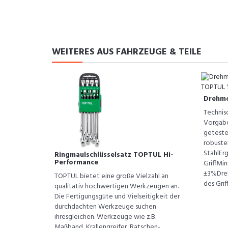
WEITERES AUS FAHRZEUGE & TEILE
Drehmo
Technis
Vorgabe
geteste
robust
StahlEr
Ringmaulschlüsselsatz TOPTUL Hi-
Performance
GriffMi
±3%Dreh
TOPTUL bietet eine große Vielzahl an
des Griff
qualitativ hochwertigen Werkzeugen an.
Die Fertigungsgüte und Vielseitigkeit der
durchdachten Werkzeuge suchen
ihresgleichen. Werkzeuge wie z.B.
Maßband, Krallengreifer, Ratschen-