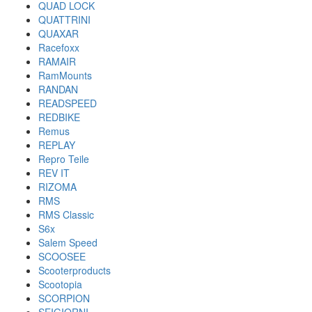
QUAD LOCK
QUATTRINI
QUAXAR
Racefoxx
RAMAIR
RamMounts
RANDAN
READSPEED
REDBIKE
Remus
REPLAY
Repro Teile
REV IT
RIZOMA
RMS
RMS Classic
S6x
Salem Speed
SCOOSEE
Scooterproducts
Scootopia
SCORPION