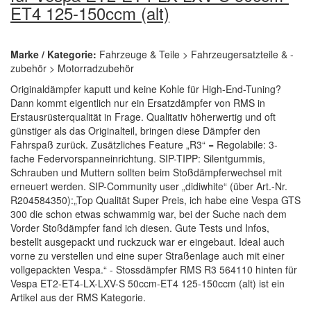
ET4 125-150ccm (alt)
Marke / Kategorie:
Fahrzeuge & Teile > Fahrzeugersatzteile & -
zubehör > Motorradzubehör
Originaldämpfer kaputt und keine Kohle für High-End-Tuning?
Dann kommt eigentlich nur ein Ersatzdämpfer von RMS in
Erstausrüsterqualität in Frage. Qualitativ höherwertig und oft
günstiger als das Originalteil, bringen diese Dämpfer den
Fahrspaß zurück. Zusätzliches Feature „R3“ = Regolabile: 3-
fache Federvorspanneinrichtung. SIP-TIPP: Silentgummis,
Schrauben und Muttern sollten beim Stoßdämpferwechsel mit
erneuert werden. SIP-Community user „didiwhite“ (über Art.-Nr.
R204584350):„Top Qualität Super Preis, ich habe eine Vespa GTS
300 die schon etwas schwammig war, bei der Suche nach dem
Vorder Stoßdämpfer fand ich diesen. Gute Tests und Infos,
bestellt ausgepackt und ruckzuck war er eingebaut. Ideal auch
vorne zu verstellen und eine super Straßenlage auch mit einer
vollgepackten Vespa.“ - Stossdämpfer RMS R3 564110 hinten für
Vespa ET2-ET4-LX-LXV-S 50ccm-ET4 125-150ccm (alt) ist ein
Artikel aus der RMS Kategorie.