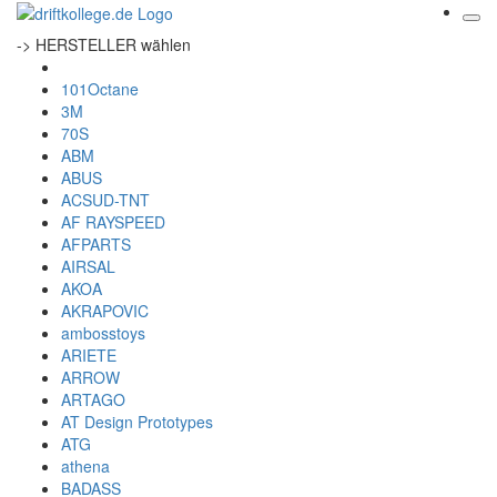
-> HERSTELLER wählen
101Octane
3M
70S
ABM
ABUS
ACSUD-TNT
AF RAYSPEED
AFPARTS
AIRSAL
AKOA
AKRAPOVIC
ambosstoys
ARIETE
ARROW
ARTAGO
AT Design Prototypes
ATG
athena
BADASS