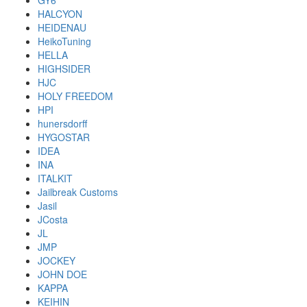
GY6
HALCYON
HEIDENAU
HeikoTuning
HELLA
HIGHSIDER
HJC
HOLY FREEDOM
HPI
hunersdorff
HYGOSTAR
IDEA
INA
ITALKIT
Jailbreak Customs
Jasil
JCosta
JL
JMP
JOCKEY
JOHN DOE
KAPPA
KEIHIN