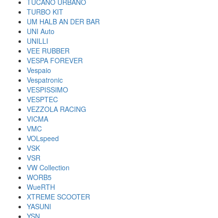
TUCANO URBANO
TURBO KIT
UM HALB AN DER BAR
UNI Auto
UNILLI
VEE RUBBER
VESPA FOREVER
Vespaio
Vespatronic
VESPISSIMO
VESPTEC
VEZZOLA RACING
VICMA
VMC
VOLspeed
VSK
VSR
VW Collection
WORB5
WueRTH
XTREME SCOOTER
YASUNI
YSN