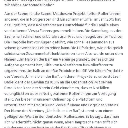
zubehör > Motorradzubehör
Aus der Szene für die Szene. Mit diesem Projekt helfen Rollerfahrern
anderen, die in Not geraten sind. Ein schlimmer Unfall im Jahr 2015 hat
dazu geführt, dass Rollerfahrer aus Deutschland für die Familie eines
verstorbenen Vespa Fahrers gesammelt haben. Die Sammlung aus der
Szene half schnell und unbürokratisch Frau und neugeborener Tochter.
Die Tragödie hat vor Augen geführt, wie schnell es jemanden aus
seinem gewohnten Leben reißen kann. Die Hilfsaktion, wie erfolgreich
solidarischer Zusammenhalt funktionieren kann. Also wurde unter dem
Namen „Um Halb an der Bar“ ein Verein gegründet, der es sich zur
Aufgabe gemacht hat, Hilfe von Rollerfahrern für Rollerfahrer zu
organisieren. Um halb an der Bar Produkte bei SIP Wir führen Produkte
des Vereins „Um halb an der Bar“, um deren Projekte zu unterstützen.
Dabei geht der Gewinn zu 100% an die Organisation. Mit seinen
Produkten kann der Verein Geld einnehmen, dass er Notfällen
verunglückten oder in Not geratenen Rollerfahrern zur Verfügung
stellt. Wir bieten in unserem Onlineshop die Plattform und
unterstützen mit Logistik und Verkauf. Name und Logo des Vereins
Der Name des Vereines, „Um halb an der Bar“, stammt von einem
geflügelten Wort in der deutschen Rollerszene. Es besagt, dass man
sich wiedertrifft. Nicht genau wann, aber Hauptsache man trifft sich