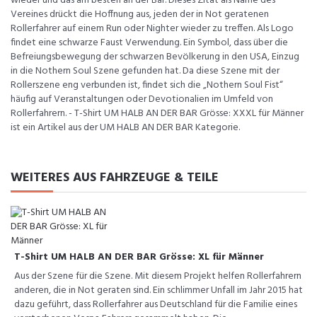
wieder und das am besten an der Bar. Dieses Zitat als Name des
Vereines drückt die Hoffnung aus, jeden der in Not geratenen
Rollerfahrer auf einem Run oder Nighter wieder zu treffen. Als Logo
findet eine schwarze Faust Verwendung. Ein Symbol, dass über die
Befreiungsbewegung der schwarzen Bevölkerung in den USA, Einzug
in die Nothern Soul Szene gefunden hat. Da diese Szene mit der
Rollerszene eng verbunden ist, findet sich die „Nothern Soul Fist“
häufig auf Veranstaltungen oder Devotionalien im Umfeld von
Rollerfahrern. - T-Shirt UM HALB AN DER BAR Grösse: XXXL für Männer
ist ein Artikel aus der UM HALB AN DER BAR Kategorie.
WEITERES AUS FAHRZEUGE & TEILE
T-Shirt UM HALB AN DER BAR Grösse: XL für Männer
Aus der Szene für die Szene. Mit diesem Projekt helfen Rollerfahrern
anderen, die in Not geraten sind. Ein schlimmer Unfall im Jahr 2015 hat
dazu geführt, dass Rollerfahrer aus Deutschland für die Familie eines