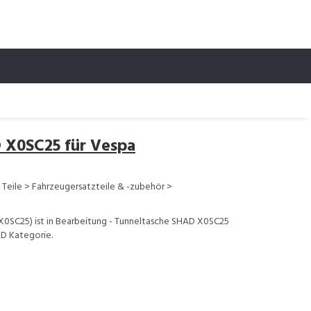
 X0SC25 für Vespa
Teile > Fahrzeugersatzteile & -zubehör >
X0SC25) ist in Bearbeitung - Tunneltasche SHAD X0SC25
HAD Kategorie.