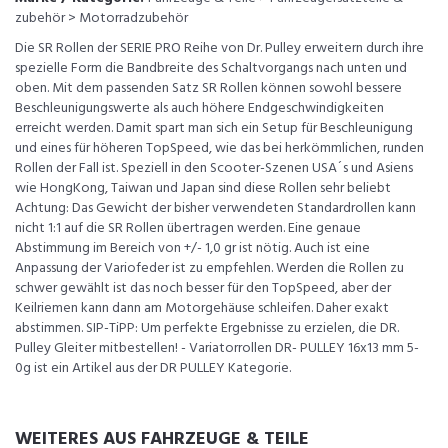
zubehör > Motorradzubehör
Die SR Rollen der SERIE PRO Reihe von Dr. Pulley erweitern durch ihre
spezielle Form die Bandbreite des Schaltvorgangs nach unten und
oben. Mit dem passenden Satz SR Rollen können sowohl bessere
Beschleunigungswerte als auch höhere Endgeschwindigkeiten
erreicht werden. Damit spart man sich ein Setup für Beschleunigung
und eines für höheren TopSpeed, wie das bei herkömmlichen, runden
Rollen der Fall ist. Speziell in den Scooter-Szenen USA´s und Asiens
wie HongKong, Taiwan und Japan sind diese Rollen sehr beliebt
Achtung: Das Gewicht der bisher verwendeten Standardrollen kann
nicht 1:1 auf die SR Rollen übertragen werden. Eine genaue
Abstimmung im Bereich von +/- 1,0 gr ist nötig. Auch ist eine
Anpassung der Variofeder ist zu empfehlen. Werden die Rollen zu
schwer gewählt ist das noch besser für den TopSpeed, aber der
Keilriemen kann dann am Motorgehäuse schleifen. Daher exakt
abstimmen. SIP-TiPP: Um perfekte Ergebnisse zu erzielen, die DR.
Pulley Gleiter mitbestellen! - Variatorrollen DR- PULLEY 16x13 mm 5-
0g ist ein Artikel aus der DR PULLEY Kategorie.
WEITERES AUS FAHRZEUGE & TEILE