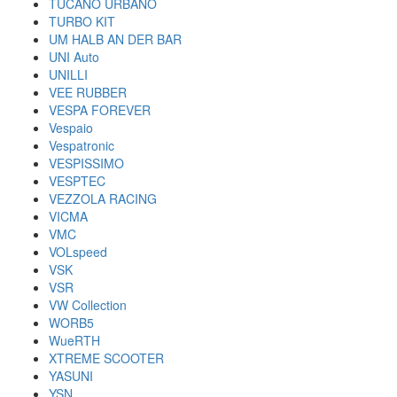
TUCANO URBANO
TURBO KIT
UM HALB AN DER BAR
UNI Auto
UNILLI
VEE RUBBER
VESPA FOREVER
Vespaio
Vespatronic
VESPISSIMO
VESPTEC
VEZZOLA RACING
VICMA
VMC
VOLspeed
VSK
VSR
VW Collection
WORB5
WueRTH
XTREME SCOOTER
YASUNI
YSN