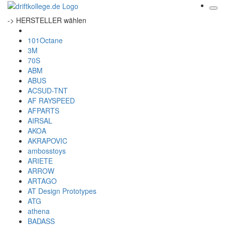
-> HERSTELLER wählen
101Octane
3M
70S
ABM
ABUS
ACSUD-TNT
AF RAYSPEED
AFPARTS
AIRSAL
AKOA
AKRAPOVIC
ambosstoys
ARIETE
ARROW
ARTAGO
AT Design Prototypes
ATG
athena
BADASS