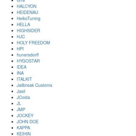
GY6
HALCYON
HEIDENAU
HeikoTuning
HELLA
HIGHSIDER
HJC
HOLY FREEDOM
HPI
hunersdorff
HYGOSTAR
IDEA
INA
ITALKIT
Jailbreak Customs
Jasil
JCosta
JL
JMP
JOCKEY
JOHN DOE
KAPPA
KEIHIN