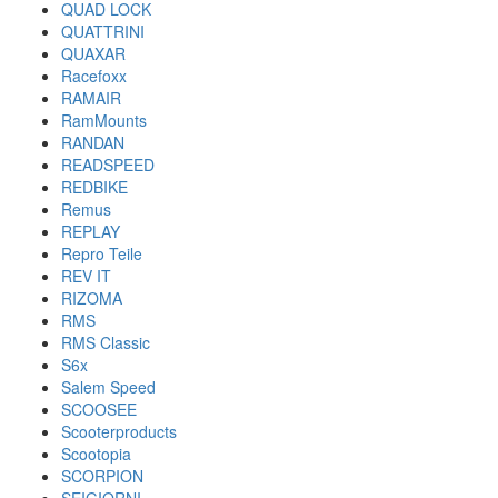
QUAD LOCK
QUATTRINI
QUAXAR
Racefoxx
RAMAIR
RamMounts
RANDAN
READSPEED
REDBIKE
Remus
REPLAY
Repro Teile
REV IT
RIZOMA
RMS
RMS Classic
S6x
Salem Speed
SCOOSEE
Scooterproducts
Scootopia
SCORPION