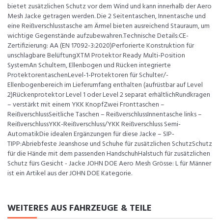
bietet zusätzlichen Schutz vor dem Wind und kann innerhalb der Aero
Mesh Jacke getragen werden. Die 2 Seitentaschen, Innentasche und
eine Reißverschlusstasche am Ärmel bieten ausreichend Stauraum, um
wichtige Gegenstände aufzubewahren.Technische Details:CE-
Zertifizierung: AA (EN 17092-3:2020)Perforierte Konstruktion für
unschlagbare BelüftungXTM Protektor Ready Multi-Position
SystemAn Schultern, Ellenbogen und Rücken integrierte
ProtektorentaschenLevel-1-Protektoren für Schulter/-
Ellenbogenbereich im Lieferumfang enthalten (aufrüstbar auf Level
2)Rückenprotektor Level 1 oder Level 2 separat erhältlichRundkragen
– verstärkt mit einem YKK KnopfZwei Fronttaschen –
ReißverschlussSeitliche Taschen – ReißverschlussInnentasche links –
ReißverschlussYKK-Reißverschluss/YKK Reißverschluss Semi-
AutomatikDie idealen Ergänzungen für diese Jacke – SIP-
TIPP:Abriebfeste Jeanshose und Schuhe für zusätzlichen SchutzSchutz
für die Hände mit dem passenden HandschuhHalstuch für zusätzlichen
Schutz fürs Gesicht - Jacke JOHN DOE Aero Mesh Grösse: L für Männer
ist ein Artikel aus der JOHN DOE Kategorie.
WEITERES AUS FAHRZEUGE & TEILE