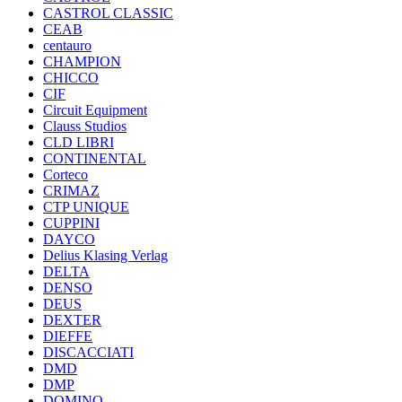
CASTROL CLASSIC
CEAB
centauro
CHAMPION
CHICCO
CIF
Circuit Equipment
Clauss Studios
CLD LIBRI
CONTINENTAL
Corteco
CRIMAZ
CTP UNIQUE
CUPPINI
DAYCO
Delius Klasing Verlag
DELTA
DENSO
DEUS
DEXTER
DIEFFE
DISCACCIATI
DMD
DMP
DOMINO