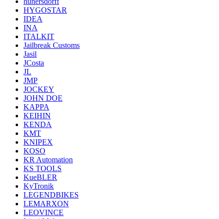
hunersdorff
HYGOSTAR
IDEA
INA
ITALKIT
Jailbreak Customs
Jasil
JCosta
JL
JMP
JOCKEY
JOHN DOE
KAPPA
KEIHIN
KENDA
KMT
KNIPEX
KOSO
KR Automation
KS TOOLS
KueBLER
KyTronik
LEGENDBIKES
LEMARXON
LEOVINCE