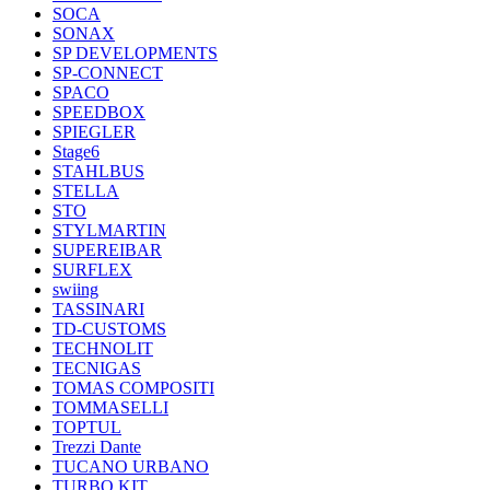
SOCA
SONAX
SP DEVELOPMENTS
SP-CONNECT
SPACO
SPEEDBOX
SPIEGLER
Stage6
STAHLBUS
STELLA
STO
STYLMARTIN
SUPEREIBAR
SURFLEX
swiing
TASSINARI
TD-CUSTOMS
TECHNOLIT
TECNIGAS
TOMAS COMPOSITI
TOMMASELLI
TOPTUL
Trezzi Dante
TUCANO URBANO
TURBO KIT