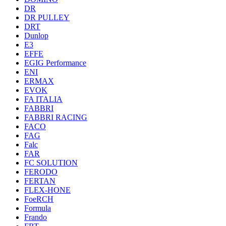
DR
DR PULLEY
DRT
Dunlop
E3
EFFE
EGIG Performance
ENI
ERMAX
EVOK
FA ITALIA
FABBRI
FABBRI RACING
FACO
FAG
Falc
FAR
FC SOLUTION
FERODO
FERTAN
FLEX-HONE
FoeRCH
Formula
Frando