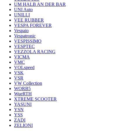
UM HALB AN DER BAR
UNI Auto
UNILLI
VEE RUBBER
VESPA FOREVER
Vespaio
Vespatronic
VESPISSIMO
VESPTEC
VEZZOLA RACING
VICMA
VMC
VOLspeed
VSK
VSR
VW Collection
WORB5
WueRTH
XTREME SCOOTER
YASUNI
YSN
YSS
ZADI
ZELIONI