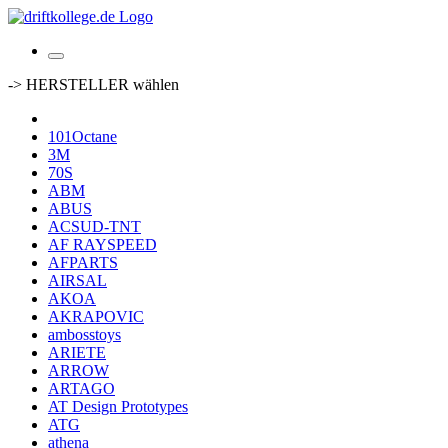
-> HERSTELLER wählen
101Octane
3M
70S
ABM
ABUS
ACSUD-TNT
AF RAYSPEED
AFPARTS
AIRSAL
AKOA
AKRAPOVIC
ambosstoys
ARIETE
ARROW
ARTAGO
AT Design Prototypes
ATG
athena