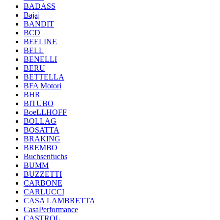
BADASS
Bajaj
BANDIT
BCD
BEELINE
BELL
BENELLI
BERU
BETTELLA
BFA Motori
BHR
BITUBO
BoeLLHOFF
BOLLAG
BOSATTA
BRAKING
BREMBO
Buchsenfuchs
BUMM
BUZZETTI
CARBONE
CARLUCCI
CASA LAMBRETTA
CasaPerformance
CASTROL