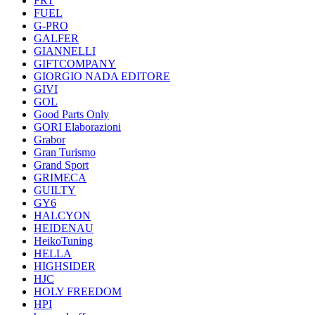
FRT
FUEL
G-PRO
GALFER
GIANNELLI
GIFTCOMPANY
GIORGIO NADA EDITORE
GIVI
GOL
Good Parts Only
GORI Elaborazioni
Grabor
Gran Turismo
Grand Sport
GRIMECA
GUILTY
GY6
HALCYON
HEIDENAU
HeikoTuning
HELLA
HIGHSIDER
HJC
HOLY FREEDOM
HPI