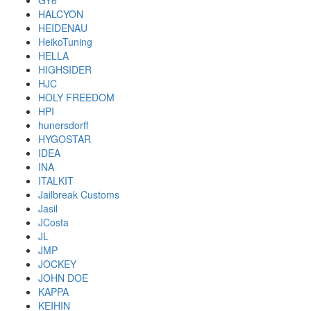
GY6
HALCYON
HEIDENAU
HeikoTuning
HELLA
HIGHSIDER
HJC
HOLY FREEDOM
HPI
hunersdorff
HYGOSTAR
IDEA
INA
ITALKIT
Jailbreak Customs
Jasil
JCosta
JL
JMP
JOCKEY
JOHN DOE
KAPPA
KEIHIN