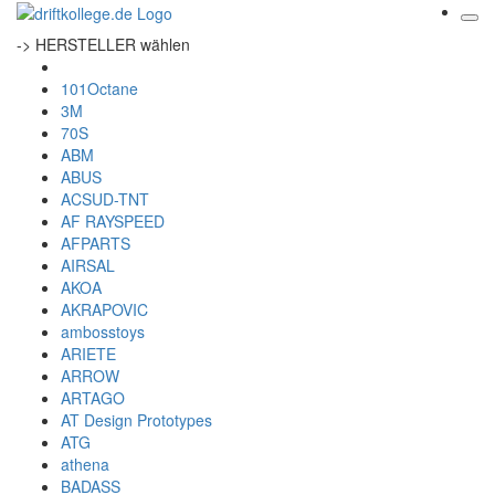
-> HERSTELLER wählen
101Octane
3M
70S
ABM
ABUS
ACSUD-TNT
AF RAYSPEED
AFPARTS
AIRSAL
AKOA
AKRAPOVIC
ambosstoys
ARIETE
ARROW
ARTAGO
AT Design Prototypes
ATG
athena
BADASS