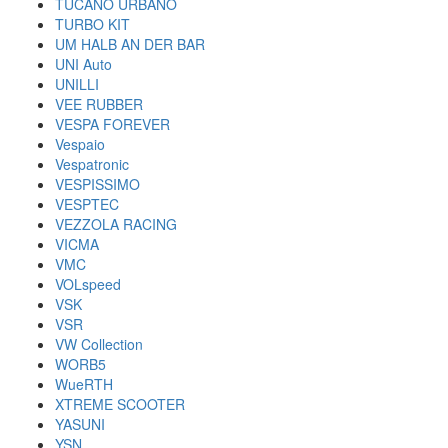
TUCANO URBANO
TURBO KIT
UM HALB AN DER BAR
UNI Auto
UNILLI
VEE RUBBER
VESPA FOREVER
Vespaio
Vespatronic
VESPISSIMO
VESPTEC
VEZZOLA RACING
VICMA
VMC
VOLspeed
VSK
VSR
VW Collection
WORB5
WueRTH
XTREME SCOOTER
YASUNI
YSN