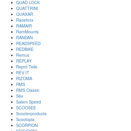
QUAD LOCK
QUATTRINI
QUAXAR
Racefoxx
RAMAIR
RamMounts
RANDAN
READSPEED
REDBIKE
Remus
REPLAY
Repro Teile
REV IT
RIZOMA
RMS
RMS Classic
S6x
Salem Speed
SCOOSEE
Scooterproducts
Scootopia
SCORPION