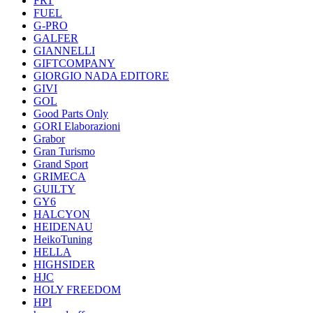
FRT
FUEL
G-PRO
GALFER
GIANNELLI
GIFTCOMPANY
GIORGIO NADA EDITORE
GIVI
GOL
Good Parts Only
GORI Elaborazioni
Grabor
Gran Turismo
Grand Sport
GRIMECA
GUILTY
GY6
HALCYON
HEIDENAU
HeikoTuning
HELLA
HIGHSIDER
HJC
HOLY FREEDOM
HPI