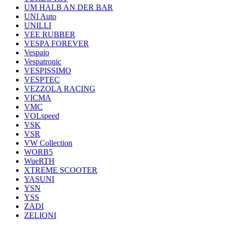
UM HALB AN DER BAR
UNI Auto
UNILLI
VEE RUBBER
VESPA FOREVER
Vespaio
Vespatronic
VESPISSIMO
VESPTEC
VEZZOLA RACING
VICMA
VMC
VOLspeed
VSK
VSR
VW Collection
WORB5
WueRTH
XTREME SCOOTER
YASUNI
YSN
YSS
ZADI
ZELIONI