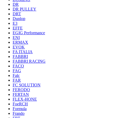
DR
DR PULLEY
DRT
Dunlop
E3
EFFE
EGIG Performance
ENI
ERMAX
EVOK
FA ITALIA
FABBRI
FABBRI RACING
FACO
FAG
Falc
FAR
FC SOLUTION
FERODO
FERTAN
FLEX-HONE
FoeRCH
Formula
Frando