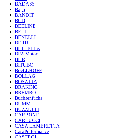
BADASS
Bajaj
BANDIT
BCD
BEELINE
BELL
BENELLI
BERU
BETTELLA
BFA Motori
BHR
BITUBO
BoeLLHOFF
BOLLAG
BOSATTA
BRAKING
BREMBO
Buchsenfuchs
BUMM
BUZZETTI
CARBONE
CARLUCCI
CASA LAMBRETTA
CasaPerformance
CASTROL