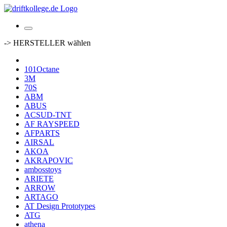
-> HERSTELLER wählen
101Octane
3M
70S
ABM
ABUS
ACSUD-TNT
AF RAYSPEED
AFPARTS
AIRSAL
AKOA
AKRAPOVIC
ambosstoys
ARIETE
ARROW
ARTAGO
AT Design Prototypes
ATG
athena