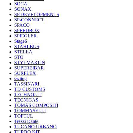
SOCA
SONAX
SP DEVELOPMENTS
SP-CONNECT
SPACO
SPEEDBOX
SPIEGLER
Stage6
STAHLBUS
STELLA
STO
STYLMARTIN
SUPEREIBAR
SURFLEX
swiing
TASSINARI
TD-CUSTOMS
TECHNOLIT
TECNIGAS
TOMAS COMPOSITI
TOMMASELLI
TOPTUL
Trezzi Dante
TUCANO URBANO
TURBO KIT