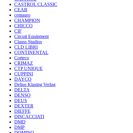
CASTROL CLASSIC
CEAB
centauro
CHAMPION
CHICCO
CIF
Circuit Equipment
Clauss Studios
CLD LIBRI
CONTINENTAL
Corteco
CRIMAZ
CTP UNIQUE
CUPPINI
DAYCO
Delius Klasing Verlag
DELTA
DENSO
DEUS
DEXTER
DIEFFE
DISCACCIATI
DMD
DMP
DOMINO