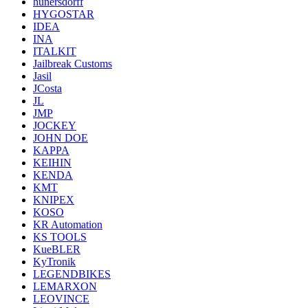
hunersdorff
HYGOSTAR
IDEA
INA
ITALKIT
Jailbreak Customs
Jasil
JCosta
JL
JMP
JOCKEY
JOHN DOE
KAPPA
KEIHIN
KENDA
KMT
KNIPEX
KOSO
KR Automation
KS TOOLS
KueBLER
KyTronik
LEGENDBIKES
LEMARXON
LEOVINCE