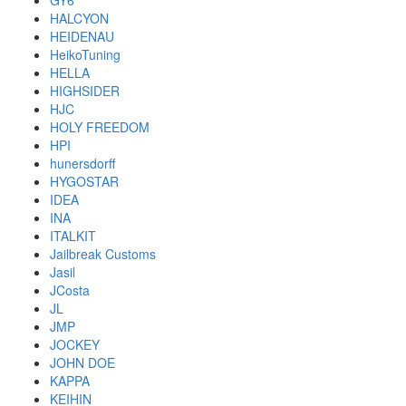
GY6
HALCYON
HEIDENAU
HeikoTuning
HELLA
HIGHSIDER
HJC
HOLY FREEDOM
HPI
hunersdorff
HYGOSTAR
IDEA
INA
ITALKIT
Jailbreak Customs
Jasil
JCosta
JL
JMP
JOCKEY
JOHN DOE
KAPPA
KEIHIN