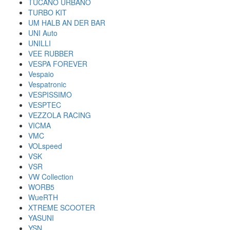
TUCANO URBANO
TURBO KIT
UM HALB AN DER BAR
UNI Auto
UNILLI
VEE RUBBER
VESPA FOREVER
Vespaio
Vespatronic
VESPISSIMO
VESPTEC
VEZZOLA RACING
VICMA
VMC
VOLspeed
VSK
VSR
VW Collection
WORB5
WueRTH
XTREME SCOOTER
YASUNI
YSN