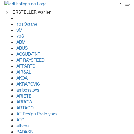
-> HERSTELLER wählen
101Octane
3M
70S
ABM
ABUS
ACSUD-TNT
AF RAYSPEED
AFPARTS
AIRSAL
AKOA
AKRAPOVIC
ambosstoys
ARIETE
ARROW
ARTAGO
AT Design Prototypes
ATG
athena
BADASS