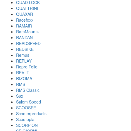
QUAD LOCK
QUATTRINI
QUAXAR
Racefoxx
RAMAIR
RamMounts
RANDAN
READSPEED
REDBIKE
Remus
REPLAY
Repro Teile
REV IT
RIZOMA
RMS
RMS Classic
S6x
Salem Speed
SCOOSEE
Scooterproducts
Scootopia
SCORPION