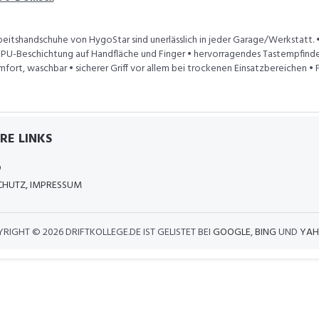
beitshandschuhe von HygoStar sind unerlässlich in jeder Garage/Werkstatt. •
 PU-Beschichtung auf Handfläche und Finger • hervorragendes Tastempfinden
fort, waschbar • sicherer Griff vor allem bei trockenen Einsatzbereichen •
RE LINKS
D
HUTZ, IMPRESSUM
YRIGHT ©
2026 DRIFTKOLLEGE.DE IST GELISTET BEI
GOOGLE
,
BING
UND
YAH