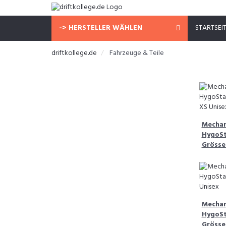
-> HERSTELLER WÄHLEN
STARTSEI
driftkollege.de
Fahrzeuge & Teile
Mechan
HygoSt
Grösse
Mechan
HygoSt
Grösse: