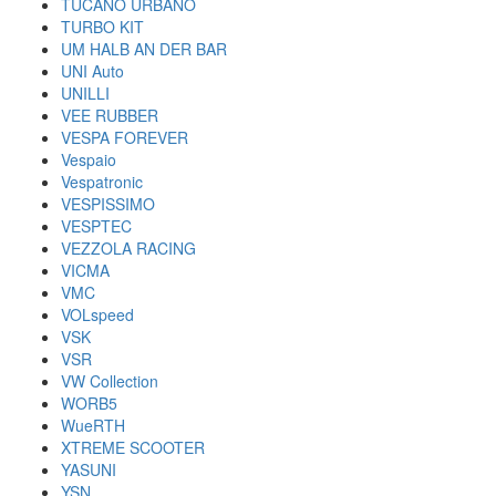
TUCANO URBANO
TURBO KIT
UM HALB AN DER BAR
UNI Auto
UNILLI
VEE RUBBER
VESPA FOREVER
Vespaio
Vespatronic
VESPISSIMO
VESPTEC
VEZZOLA RACING
VICMA
VMC
VOLspeed
VSK
VSR
VW Collection
WORB5
WueRTH
XTREME SCOOTER
YASUNI
YSN