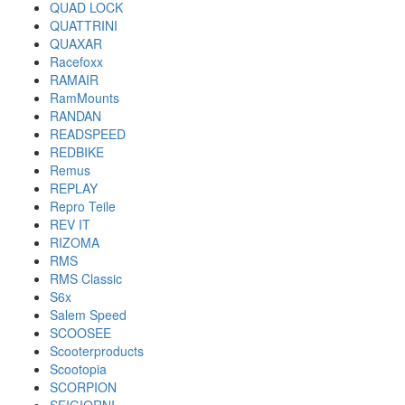
QUAD LOCK
QUATTRINI
QUAXAR
Racefoxx
RAMAIR
RamMounts
RANDAN
READSPEED
REDBIKE
Remus
REPLAY
Repro Teile
REV IT
RIZOMA
RMS
RMS Classic
S6x
Salem Speed
SCOOSEE
Scooterproducts
Scootopia
SCORPION