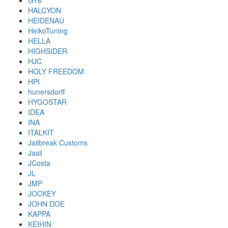
GY6
HALCYON
HEIDENAU
HeikoTuning
HELLA
HIGHSIDER
HJC
HOLY FREEDOM
HPI
hunersdorff
HYGOSTAR
IDEA
INA
ITALKIT
Jailbreak Customs
Jasil
JCosta
JL
JMP
JOCKEY
JOHN DOE
KAPPA
KEIHIN