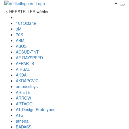
-> HERSTELLER wählen
101Octane
3M
70S
ABM
ABUS
ACSUD-TNT
AF RAYSPEED
AFPARTS
AIRSAL
AKOA
AKRAPOVIC
ambosstoys
ARIETE
ARROW
ARTAGO
AT Design Prototypes
ATG
athena
BADASS