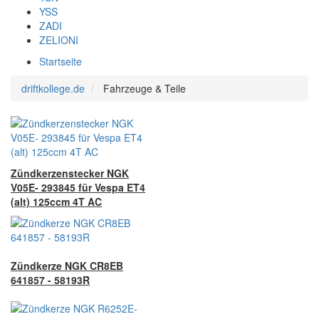
YSS
ZADI
ZELIONI
Startseite
driftkollege.de
Fahrzeuge & Teile
Zündkerzenstecker NGK
V05E- 293845 für Vespa ET4
(alt) 125ccm 4T AC
Zündkerze NGK CR8EB
641857 - 58193R