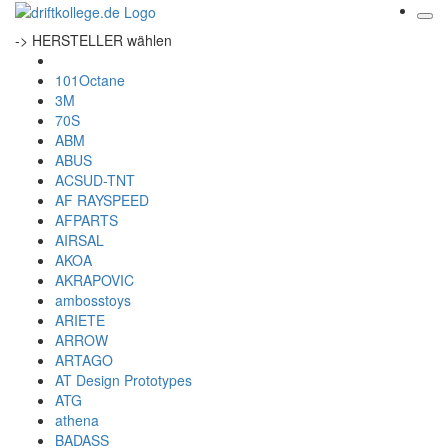
-> HERSTELLER wählen
101Octane
3M
70S
ABM
ABUS
ACSUD-TNT
AF RAYSPEED
AFPARTS
AIRSAL
AKOA
AKRAPOVIC
ambosstoys
ARIETE
ARROW
ARTAGO
AT Design Prototypes
ATG
athena
BADASS