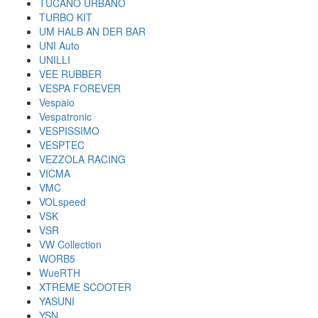
TUCANO URBANO
TURBO KIT
UM HALB AN DER BAR
UNI Auto
UNILLI
VEE RUBBER
VESPA FOREVER
Vespaio
Vespatronic
VESPISSIMO
VESPTEC
VEZZOLA RACING
VICMA
VMC
VOLspeed
VSK
VSR
VW Collection
WORB5
WueRTH
XTREME SCOOTER
YASUNI
YSN