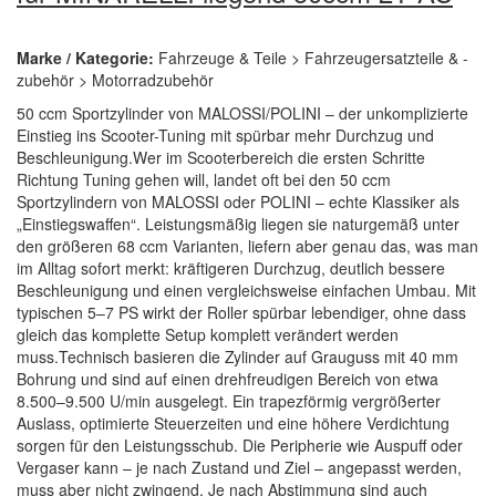
Marke / Kategorie:
Fahrzeuge & Teile > Fahrzeugersatzteile & -
zubehör > Motorradzubehör
50 ccm Sportzylinder von MALOSSI/POLINI – der unkomplizierte
Einstieg ins Scooter-Tuning mit spürbar mehr Durchzug und
Beschleunigung.Wer im Scooterbereich die ersten Schritte
Richtung Tuning gehen will, landet oft bei den 50 ccm
Sportzylindern von MALOSSI oder POLINI – echte Klassiker als
„Einstiegswaffen“. Leistungsmäßig liegen sie naturgemäß unter
den größeren 68 ccm Varianten, liefern aber genau das, was man
im Alltag sofort merkt: kräftigeren Durchzug, deutlich bessere
Beschleunigung und einen vergleichsweise einfachen Umbau. Mit
typischen 5–7 PS wirkt der Roller spürbar lebendiger, ohne dass
gleich das komplette Setup komplett verändert werden
muss.Technisch basieren die Zylinder auf Grauguss mit 40 mm
Bohrung und sind auf einen drehfreudigen Bereich von etwa
8.500–9.500 U/min ausgelegt. Ein trapezförmig vergrößerter
Auslass, optimierte Steuerzeiten und eine höhere Verdichtung
sorgen für den Leistungsschub. Die Peripherie wie Auspuff oder
Vergaser kann – je nach Zustand und Ziel – angepasst werden,
muss aber nicht zwingend. Je nach Abstimmung sind auch