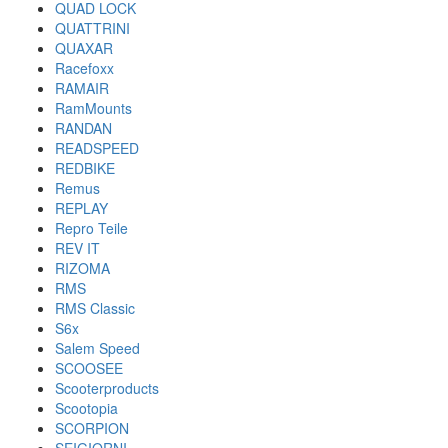
QUAD LOCK
QUATTRINI
QUAXAR
Racefoxx
RAMAIR
RamMounts
RANDAN
READSPEED
REDBIKE
Remus
REPLAY
Repro Teile
REV IT
RIZOMA
RMS
RMS Classic
S6x
Salem Speed
SCOOSEE
Scooterproducts
Scootopia
SCORPION