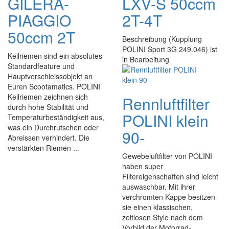
GILERA-
LXV-S 50ccm
PIAGGIO
2T-4T
50ccm 2T
Beschreibung (Kupplung
POLINI Sport 3G 249.046) ist
Keilriemen sind ein absolutes
in Bearbeitung
Standardfeature und
Hauptverschleissobjekt an
Euren Scootamatics. POLINI
Keilriemen zeichnen sich
Rennluftfilter
durch hohe Stabilität und
POLINI klein
Temperaturbeständigkeit aus,
was ein Durchrutschen oder
90-
Abreissen verhindert. Die
verstärkten Riemen ...
Gewebeluftfilter von POLINI
haben super
Filtereigenschaften sind leicht
auswaschbar. Mit ihrer
verchromten Kappe besitzen
sie einen klassischen,
zeitlosen Style nach dem
Vorbild der Motorrad-