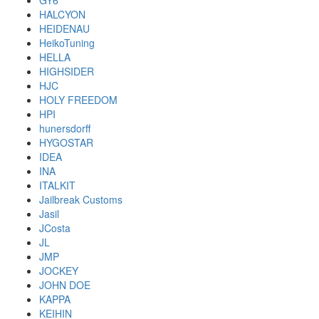
GY6
HALCYON
HEIDENAU
HeikoTuning
HELLA
HIGHSIDER
HJC
HOLY FREEDOM
HPI
hunersdorff
HYGOSTAR
IDEA
INA
ITALKIT
Jailbreak Customs
Jasil
JCosta
JL
JMP
JOCKEY
JOHN DOE
KAPPA
KEIHIN