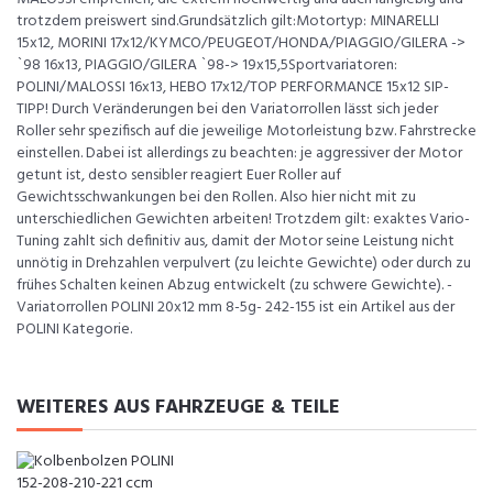
trotzdem preiswert sind.Grundsätzlich gilt:Motortyp: MINARELLI
15x12, MORINI 17x12/KYMCO/PEUGEOT/HONDA/PIAGGIO/GILERA ->
`98 16x13, PIAGGIO/GILERA `98-> 19x15,5Sportvariatoren:
POLINI/MALOSSI 16x13, HEBO 17x12/TOP PERFORMANCE 15x12 SIP-
TIPP! Durch Veränderungen bei den Variatorrollen lässt sich jeder
Roller sehr spezifisch auf die jeweilige Motorleistung bzw. Fahrstrecke
einstellen. Dabei ist allerdings zu beachten: je aggressiver der Motor
getunt ist, desto sensibler reagiert Euer Roller auf
Gewichtsschwankungen bei den Rollen. Also hier nicht mit zu
unterschiedlichen Gewichten arbeiten! Trotzdem gilt: exaktes Vario-
Tuning zahlt sich definitiv aus, damit der Motor seine Leistung nicht
unnötig in Drehzahlen verpulvert (zu leichte Gewichte) oder durch zu
frühes Schalten keinen Abzug entwickelt (zu schwere Gewichte). -
Variatorrollen POLINI 20x12 mm 8-5g- 242-155 ist ein Artikel aus der
POLINI Kategorie.
WEITERES AUS FAHRZEUGE & TEILE