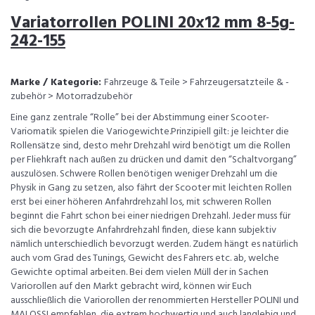
Variatorrollen POLINI 20x12 mm 8-5g-
242-155
Marke / Kategorie:
Fahrzeuge & Teile > Fahrzeugersatzteile & -
zubehör > Motorradzubehör
Eine ganz zentrale “Rolle” bei der Abstimmung einer Scooter-
Variomatik spielen die Variogewichte.Prinzipiell gilt: je leichter die
Rollensätze sind, desto mehr Drehzahl wird benötigt um die Rollen
per Fliehkraft nach außen zu drücken und damit den “Schaltvorgang”
auszulösen. Schwere Rollen benötigen weniger Drehzahl um die
Physik in Gang zu setzen, also fährt der Scooter mit leichten Rollen
erst bei einer höheren Anfahrdrehzahl los, mit schweren Rollen
beginnt die Fahrt schon bei einer niedrigen Drehzahl. Jeder muss für
sich die bevorzugte Anfahrdrehzahl finden, diese kann subjektiv
nämlich unterschiedlich bevorzugt werden. Zudem hängt es natürlich
auch vom Grad des Tunings, Gewicht des Fahrers etc. ab, welche
Gewichte optimal arbeiten. Bei dem vielen Müll der in Sachen
Variorollen auf den Markt gebracht wird, können wir Euch
ausschließlich die Variorollen der renommierten Hersteller POLINI und
MALOSSI empfehlen, die extrem hochwertig und auch langlebig und