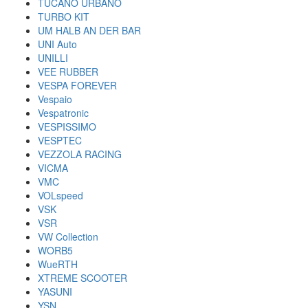
TUCANO URBANO
TURBO KIT
UM HALB AN DER BAR
UNI Auto
UNILLI
VEE RUBBER
VESPA FOREVER
Vespaio
Vespatronic
VESPISSIMO
VESPTEC
VEZZOLA RACING
VICMA
VMC
VOLspeed
VSK
VSR
VW Collection
WORB5
WueRTH
XTREME SCOOTER
YASUNI
YSN