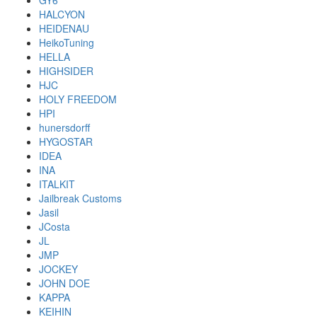
GY6
HALCYON
HEIDENAU
HeikoTuning
HELLA
HIGHSIDER
HJC
HOLY FREEDOM
HPI
hunersdorff
HYGOSTAR
IDEA
INA
ITALKIT
Jailbreak Customs
Jasil
JCosta
JL
JMP
JOCKEY
JOHN DOE
KAPPA
KEIHIN