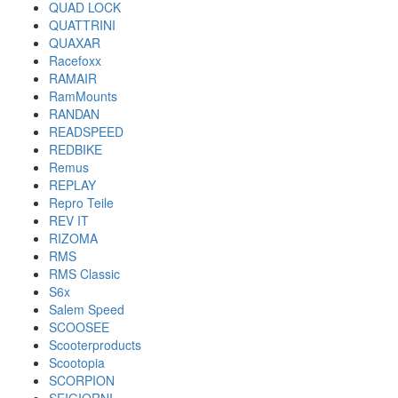
QUAD LOCK
QUATTRINI
QUAXAR
Racefoxx
RAMAIR
RamMounts
RANDAN
READSPEED
REDBIKE
Remus
REPLAY
Repro Teile
REV IT
RIZOMA
RMS
RMS Classic
S6x
Salem Speed
SCOOSEE
Scooterproducts
Scootopia
SCORPION