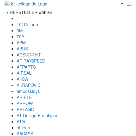
-> HERSTELLER wählen
101Octane
3M
70S
ABM
ABUS
ACSUD-TNT
AF RAYSPEED
AFPARTS
AIRSAL
AKOA
AKRAPOVIC
ambosstoys
ARIETE
ARROW
ARTAGO
AT Design Prototypes
ATG
athena
BADASS