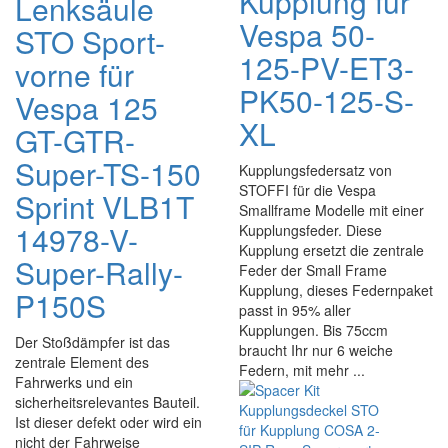
Kupplung für
Lenksäule
Vespa 50-
STO Sport-
125-PV-ET3-
vorne für
PK50-125-S-
Vespa 125
XL
GT-GTR-
Super-TS-150
Kupplungsfedersatz von
STOFFI für die Vespa
Sprint VLB1T
Smallframe Modelle mit einer
14978-V-
Kupplungsfeder. Diese
Kupplung ersetzt die zentrale
Super-Rally-
Feder der Small Frame
Kupplung, dieses Federnpaket
P150S
passt in 95% aller
Kupplungen. Bis 75ccm
Der Stoßdämpfer ist das
braucht Ihr nur 6 weiche
zentrale Element des
Federn, mit mehr ...
Fahrwerks und ein
sicherheitsrelevantes Bauteil.
Ist dieser defekt oder wird ein
nicht der Fahrweise